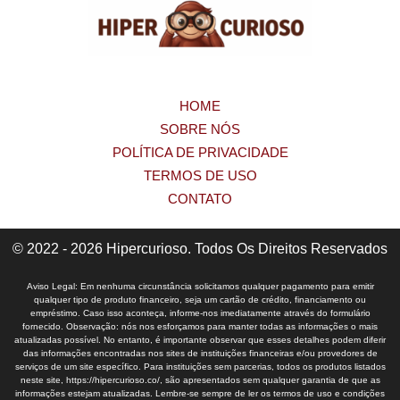
HOME
SOBRE NÓS
POLÍTICA DE PRIVACIDADE
TERMOS DE USO
CONTATO
© 2022 - 2026 Hipercurioso. Todos Os Direitos Reservados
Aviso Legal: Em nenhuma circunstância solicitamos qualquer pagamento para emitir
qualquer tipo de produto financeiro, seja um cartão de crédito, financiamento ou
empréstimo. Caso isso aconteça, informe-nos imediatamente através do formulário
fornecido. Observação: nós nos esforçamos para manter todas as informações o mais
atualizadas possível. No entanto, é importante observar que esses detalhes podem diferir
das informações encontradas nos sites de instituições financeiras e/ou provedores de
serviços de um site específico. Para instituições sem parcerias, todos os produtos listados
neste site, https://hipercurioso.co/, são apresentados sem qualquer garantia de que as
informações estejam atualizadas. Lembre-se sempre de ler os termos de uso e condições