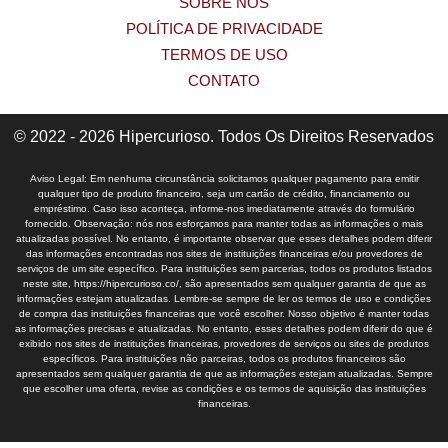
SOBRE NÓS
POLÍTICA DE PRIVACIDADE
TERMOS DE USO
CONTATO
© 2022 - 2026 Hipercurioso. Todos Os Direitos Reservados
Aviso Legal: Em nenhuma circunstância solicitamos qualquer pagamento para emitir
qualquer tipo de produto financeiro, seja um cartão de crédito, financiamento ou
empréstimo. Caso isso aconteça, informe-nos imediatamente através do formulário
fornecido. Observação: nós nos esforçamos para manter todas as informações o mais
atualizadas possível. No entanto, é importante observar que esses detalhes podem diferir
das informações encontradas nos sites de instituições financeiras e/ou provedores de
serviços de um site específico. Para instituições sem parcerias, todos os produtos listados
neste site, https://hipercurioso.co/, são apresentados sem qualquer garantia de que as
informações estejam atualizadas. Lembre-se sempre de ler os termos de uso e condições
de compra das instituições financeiras que você escolher. Nosso objetivo é manter todas
as informações precisas e atualizadas. No entanto, esses detalhes podem diferir do que é
exibido nos sites de instituições financeiras, provedores de serviços ou sites de produtos
específicos. Para instituições não parceiras, todos os produtos financeiros são
apresentados sem qualquer garantia de que as informações estejam atualizadas. Sempre
que escolher uma oferta, revise as condições e os termos de aquisição das instituições
financeiras.