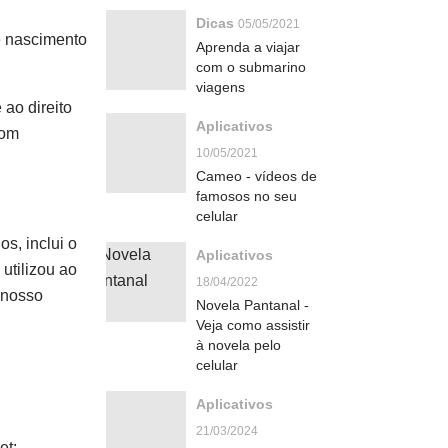
Dicas
05/05/2021
e nascimento
Aprenda a viajar
com o submarino
viagens
ao direito
Aplicativos
com
10/05/2021
Cameo - vídeos de
famosos no seu
celular
s, inclui o
Aplicativos
 utilizou ao
18/04/2022
o nosso
Novela Pantanal -
Veja como assistir
à novela pelo
celular
Aplicativos
21/03/2024
et;