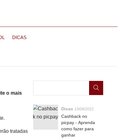
OL
DICAS
ite o mais
Dicas
10/08/2022
Cashback no
te.
picpay - Aprenda
como fazer para
erão tratadas
ganhar