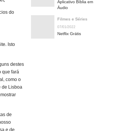
Aplicativo Bíblia em
Áudio
cios do
Filmes e Séries
07/01/2022
Netflix Grátis
e. Isto
lguns destes
 que fará
al, como o
e de Lisboa
 mostrar
tas de
 nosso
ssa e de