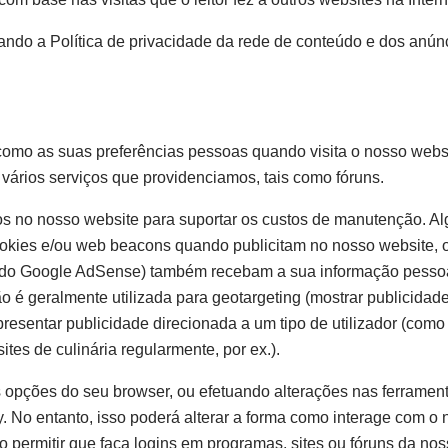
ando a Política de privacidade da rede de conteúdo e dos anún
como as suas preferências pessoas quando visita o nosso websit
vários serviços que providenciamos, tais como fóruns.
os no nosso website para suportar os custos de manutenção. A
cookies e/ou web beacons quando publicitam no nosso website, o
s do Google AdSense) também recebam a sua informação pesso
ão é geralmente utilizada para geotargeting (mostrar publicidad
presentar publicidade direcionada a um tipo de utilizador (como
ites de culinária regularmente, por ex.).
s opções do seu browser, ou efetuando alterações nas ferramen
y. No entanto, isso poderá alterar a forma como interage com o
ão permitir que faça logins em programas, sites ou fóruns da no