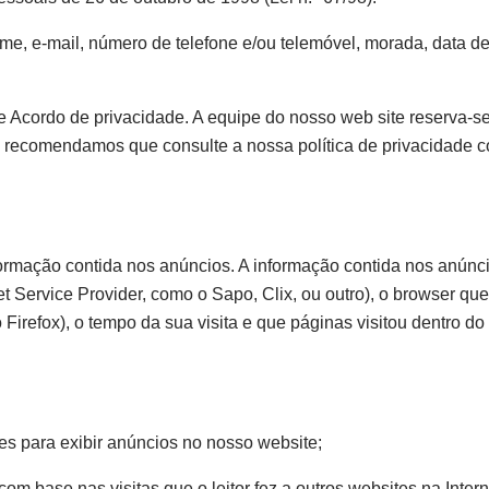
ome, e-mail, número de telefone e/ou telemóvel, morada, data d
 Acordo de privacidade. A equipe do nosso web site reserva-se 
o, recomendamos que consulte a nossa política de privacidade 
ormação contida nos anúncios. A informação contida nos anúncio
et Service Provider, como o Sapo, Clix, ou outro), o browser que
o Firefox), o tempo da sua visita e que páginas visitou dentro d
ies para exibir anúncios no nosso website;
 base nas visitas que o leitor fez a outros websites na Intern