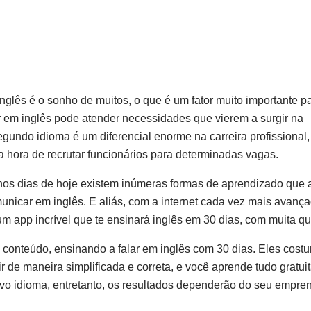
glês é o sonho de muitos, o que é um fator muito importante p
 em inglês pode atender necessidades que vierem a surgir na
ndo idioma é um diferencial enorme na carreira profissional
 hora de recrutar funcionários para determinadas vagas.
nos dias de hoje existem inúmeras formas de aprendizado que
icar em inglês. E aliás, com a internet cada vez mais avanç
um app incrível que te ensinará inglês em 30 dias, com muita qu
e conteúdo, ensinando a falar em inglês com 30 dias. Eles cos
 de maneira simplificada e correta, e você aprende tudo gratuit
ovo idioma, entretanto, os resultados dependerão do seu empre