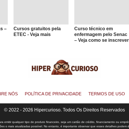
as –
Cursos gratuitos pela
Curso técnico em
ETEC - Veja mais
enfermagem pelo Senac
– Veja como se inscrever
BRE NÓS
POLÍTICA DE PRIVACIDADE
TERMOS DE USO
© 2022 - 2026 Hipercurioso. Todos Os Direitos Reservados
 emitir qualquer tipo de produto financeiro, seja um cartão de crédito, financiamento ou empré
s o mais atualizadas possível. No entanto, é importante observar que esses detalhes podem dife