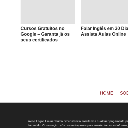
Cursos Gratuitos no
Falar Inglês em 30 Di
Google – Garanta já os
Assista Aulas Online
seus certificados
HOME
SO
Aviso Legal: Em nenhuma circunstância solicitamos qualquer pagamento para
fornecido. Observação: nós nos esforçamos para manter todas as informaçõe