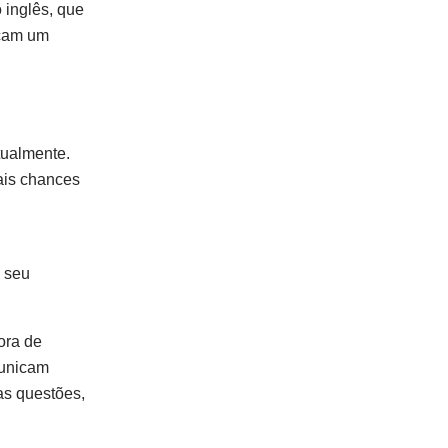
 inglês, que
icam um
tualmente.
ais chances
o seu
ora de
municam
as questões,