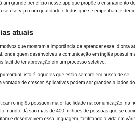
 Há um grande benefício nesse app que propõe o ensinamento do
ta o seu serviço com qualidade e todos que se empenham e ded
ias atuais
otivos que mostram a importância de aprender esse idioma a
al, onde quem desenvolveu a comunicação em inglês possui m
s fácil de ter aprovação em um processo seletivo.
 primordial, isto é, aqueles que estão sempre em busca de se
o a vontade de crescer. Aplicativos podem ser grandes aliados d
aticam o inglês possuem maior facilidade na comunicação, na h
 do mundo. Já são mais de 400 milhões de pessoas que se co
tam e desenvolvem essa linguagem, facilitando a vida em vári