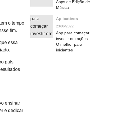
Apps de Edição de
Música
Aplicativos
 tem o tempo
23/06/2022
esse fim.
App para começar
investir em ações -
 que essa
O melhor para
iado.
iniciantes
o país.
resultados
vo ensinar
er e dedicar