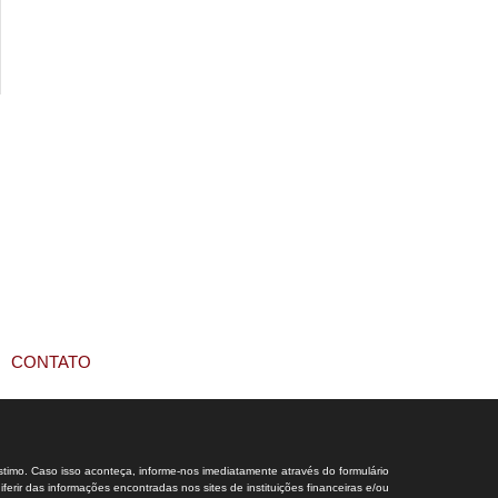
CONTATO
stimo. Caso isso aconteça, informe-nos imediatamente através do formulário
rir das informações encontradas nos sites de instituições financeiras e/ou