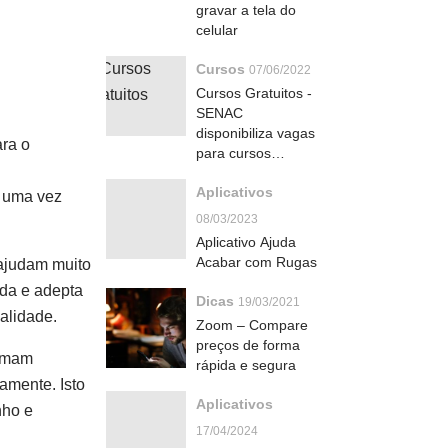
gravar a tela do
celular
Cursos
07/06/2022
Cursos Gratuitos -
SENAC
disponibiliza vagas
ara o
para cursos
gratuitos
Aplicativos
, uma vez
08/03/2023
Aplicativo Ajuda
Acabar com Rugas
 ajudam muito
ada e adepta
Dicas
19/03/2021
alidade.
Zoom – Compare
preços de forma
tumam
rápida e segura
amente. Isto
Aplicativos
nho e
17/04/2024