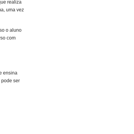
ue realiza
oma, uma vez
aso o aluno
rso com
e ensina
 pode ser