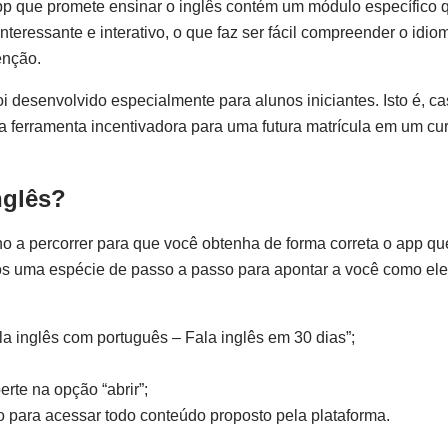
pp que promete ensinar o inglês contém um módulo específico q
teressante e interativo, o que faz ser fácil compreender o idi
enção.
oi desenvolvido especialmente para alunos iniciantes. Isto é, c
 ferramenta incentivadora para uma futura matrícula em um cu
nglês?
o a percorrer para que você obtenha de forma correta o app qu
mos uma espécie de passo a passo para apontar a você como ele
la inglês com português – Fala inglês em 30 dias”;
rte na opção “abrir”;
do para acessar todo conteúdo proposto pela plataforma.