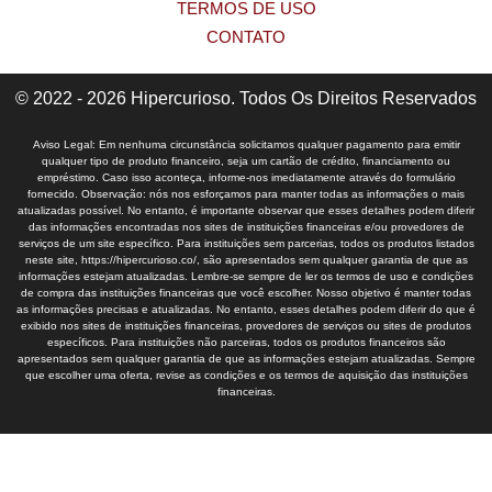
TERMOS DE USO
CONTATO
© 2022 - 2026 Hipercurioso. Todos Os Direitos Reservados
Aviso Legal: Em nenhuma circunstância solicitamos qualquer pagamento para emitir
qualquer tipo de produto financeiro, seja um cartão de crédito, financiamento ou
empréstimo. Caso isso aconteça, informe-nos imediatamente através do formulário
fornecido. Observação: nós nos esforçamos para manter todas as informações o mais
atualizadas possível. No entanto, é importante observar que esses detalhes podem diferir
das informações encontradas nos sites de instituições financeiras e/ou provedores de
serviços de um site específico. Para instituições sem parcerias, todos os produtos listados
neste site, https://hipercurioso.co/, são apresentados sem qualquer garantia de que as
informações estejam atualizadas. Lembre-se sempre de ler os termos de uso e condições
de compra das instituições financeiras que você escolher. Nosso objetivo é manter todas
as informações precisas e atualizadas. No entanto, esses detalhes podem diferir do que é
exibido nos sites de instituições financeiras, provedores de serviços ou sites de produtos
específicos. Para instituições não parceiras, todos os produtos financeiros são
apresentados sem qualquer garantia de que as informações estejam atualizadas. Sempre
que escolher uma oferta, revise as condições e os termos de aquisição das instituições
financeiras.