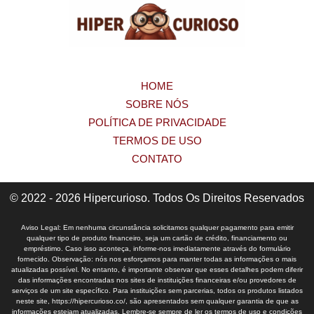
HOME
SOBRE NÓS
POLÍTICA DE PRIVACIDADE
TERMOS DE USO
CONTATO
© 2022 - 2026 Hipercurioso. Todos Os Direitos Reservados
Aviso Legal: Em nenhuma circunstância solicitamos qualquer pagamento para emitir
qualquer tipo de produto financeiro, seja um cartão de crédito, financiamento ou
empréstimo. Caso isso aconteça, informe-nos imediatamente através do formulário
fornecido. Observação: nós nos esforçamos para manter todas as informações o mais
atualizadas possível. No entanto, é importante observar que esses detalhes podem diferir
das informações encontradas nos sites de instituições financeiras e/ou provedores de
serviços de um site específico. Para instituições sem parcerias, todos os produtos listados
neste site, https://hipercurioso.co/, são apresentados sem qualquer garantia de que as
informações estejam atualizadas. Lembre-se sempre de ler os termos de uso e condições