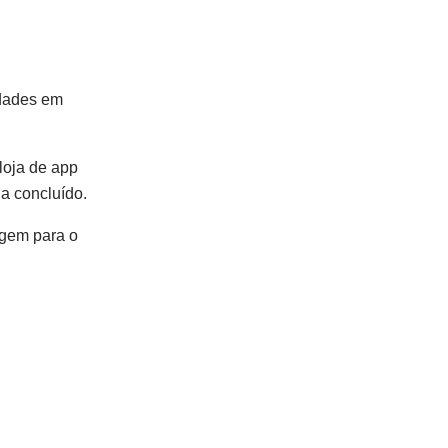
idades em
loja de app
ja concluído.
agem para o