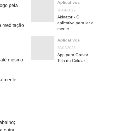
Aplicativos
logo pela
20/04/2022
Akinator - O
aplicativo para ler a
de meditação
mente
Aplicativos
28/02/2023
App para Gravar
e até mesmo
Tela do Celular
talmente
rabalho;
a outra