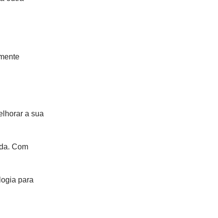
 mente
elhorar a sua
vida. Com
logia para