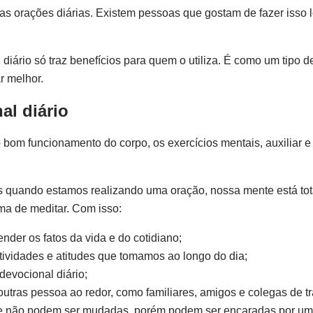
as orações diárias. Existem pessoas que gostam de fazer isso 
 diário só traz benefícios para quem o utiliza. É como um tipo 
r melhor.
al diário
 bom funcionamento do corpo, os exercícios mentais, auxiliar 
s quando estamos realizando uma oração, nossa mente está to
ma de meditar. Com isso:
er os fatos da vida e do cotidiano;
tividades e atitudes que tomamos ao longo do dia;
devocional diário;
outras pessoa ao redor, como familiares, amigos e colegas de t
que não podem ser mudadas, porém podem ser encaradas por um