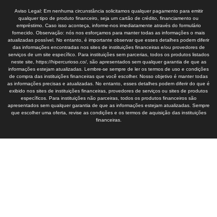
Aviso Legal: Em nenhuma circunstância solicitamos qualquer pagamento para emitir
qualquer tipo de produto financeiro, seja um cartão de crédito, financiamento ou
empréstimo. Caso isso aconteça, informe-nos imediatamente através do formulário
fornecido. Observação: nós nos esforçamos para manter todas as informações o mais
atualizadas possível. No entanto, é importante observar que esses detalhes podem diferir
das informações encontradas nos sites de instituições financeiras e/ou provedores de
serviços de um site específico. Para instituições sem parcerias, todos os produtos listados
neste site, https://hipercurioso.co/, são apresentados sem qualquer garantia de que as
informações estejam atualizadas. Lembre-se sempre de ler os termos de uso e condições
de compra das instituições financeiras que você escolher. Nosso objetivo é manter todas
as informações precisas e atualizadas. No entanto, esses detalhes podem diferir do que é
exibido nos sites de instituições financeiras, provedores de serviços ou sites de produtos
específicos. Para instituições não parceiras, todos os produtos financeiros são
apresentados sem qualquer garantia de que as informações estejam atualizadas. Sempre
que escolher uma oferta, revise as condições e os termos de aquisição das instituições
financeiras.