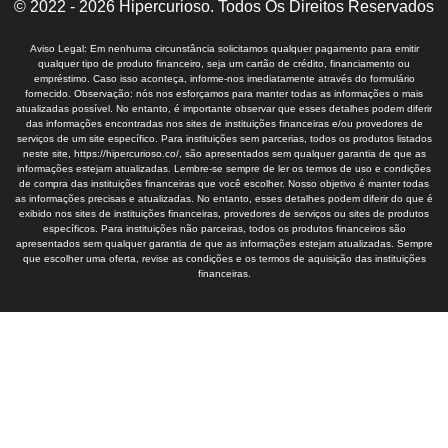
© 2022 - 2026 Hipercurioso. Todos Os Direitos Reservados
Aviso Legal: Em nenhuma circunstância solicitamos qualquer pagamento para emitir
qualquer tipo de produto financeiro, seja um cartão de crédito, financiamento ou
empréstimo. Caso isso aconteça, informe-nos imediatamente através do formulário
fornecido. Observação: nós nos esforçamos para manter todas as informações o mais
atualizadas possível. No entanto, é importante observar que esses detalhes podem diferir
das informações encontradas nos sites de instituições financeiras e/ou provedores de
serviços de um site específico. Para instituições sem parcerias, todos os produtos listados
neste site, https://hipercurioso.co/, são apresentados sem qualquer garantia de que as
informações estejam atualizadas. Lembre-se sempre de ler os termos de uso e condições
de compra das instituições financeiras que você escolher. Nosso objetivo é manter todas
as informações precisas e atualizadas. No entanto, esses detalhes podem diferir do que é
exibido nos sites de instituições financeiras, provedores de serviços ou sites de produtos
específicos. Para instituições não parceiras, todos os produtos financeiros são
apresentados sem qualquer garantia de que as informações estejam atualizadas. Sempre
que escolher uma oferta, revise as condições e os termos de aquisição das instituições
financeiras.