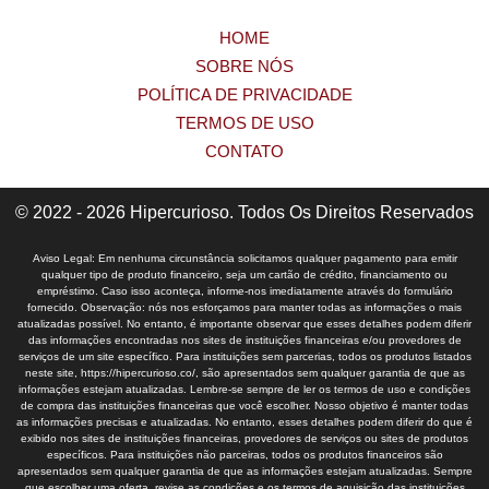
HOME
SOBRE NÓS
POLÍTICA DE PRIVACIDADE
TERMOS DE USO
CONTATO
© 2022 - 2026 Hipercurioso. Todos Os Direitos Reservados
Aviso Legal: Em nenhuma circunstância solicitamos qualquer pagamento para emitir
qualquer tipo de produto financeiro, seja um cartão de crédito, financiamento ou
empréstimo. Caso isso aconteça, informe-nos imediatamente através do formulário
fornecido. Observação: nós nos esforçamos para manter todas as informações o mais
atualizadas possível. No entanto, é importante observar que esses detalhes podem diferir
das informações encontradas nos sites de instituições financeiras e/ou provedores de
serviços de um site específico. Para instituições sem parcerias, todos os produtos listados
neste site, https://hipercurioso.co/, são apresentados sem qualquer garantia de que as
informações estejam atualizadas. Lembre-se sempre de ler os termos de uso e condições
de compra das instituições financeiras que você escolher. Nosso objetivo é manter todas
as informações precisas e atualizadas. No entanto, esses detalhes podem diferir do que é
exibido nos sites de instituições financeiras, provedores de serviços ou sites de produtos
específicos. Para instituições não parceiras, todos os produtos financeiros são
apresentados sem qualquer garantia de que as informações estejam atualizadas. Sempre
que escolher uma oferta, revise as condições e os termos de aquisição das instituições