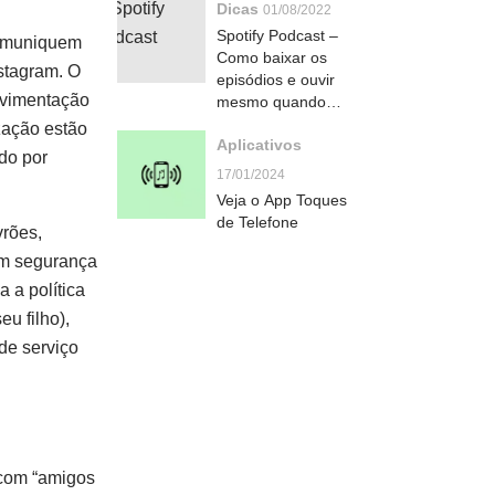
Dicas
01/08/2022
Spotify Podcast –
comuniquem
Como baixar os
stagram. O
episódios e ouvir
movimentação
mesmo quando
estiver off-line
zação estão
Aplicativos
do por
17/01/2024
Veja o App Toques
de Telefone
vrões,
om segurança
 a política
u filho),
de serviço
 com “amigos