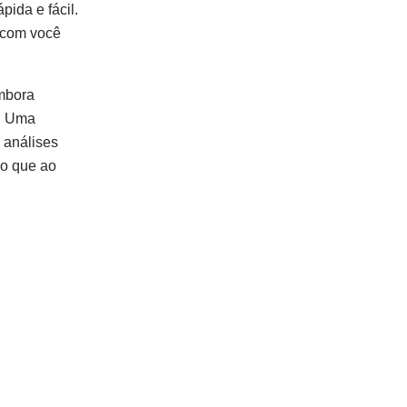
ida e fácil.
r com você
embora
s. Uma
 análises
do que ao