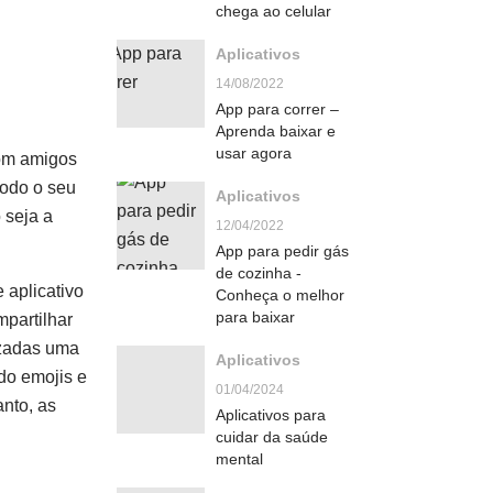
chega ao celular
Aplicativos
14/08/2022
App para correr –
Aprenda baixar e
usar agora
com amigos
todo o seu
Aplicativos
 seja a
12/04/2022
App para pedir gás
de cozinha -
 aplicativo
Conheça o melhor
para baixar
mpartilhar
lizadas uma
Aplicativos
do emojis e
01/04/2024
nto, as
Aplicativos para
cuidar da saúde
mental