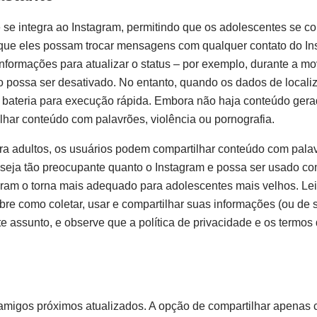
 se integra ao Instagram, permitindo que os adolescentes se 
ue eles possam trocar mensagens com qualquer contato do In
 informações para atualizar o status – por exemplo, durante a 
o possa ser desativado. No entanto, quando os dados de locali
a bateria para execução rápida. Embora não haja conteúdo gera
lhar conteúdo com palavrões, violência ou pornografia.
ra adultos, os usuários podem compartilhar conteúdo com pala
o seja tão preocupante quanto o Instagram e possa ser usado c
agram o torna mais adequado para adolescentes mais velhos. Leia
e como coletar, usar e compartilhar suas informações (ou de se
assunto, e observe que a política de privacidade e os termos 
migos próximos atualizados. A opção de compartilhar apenas