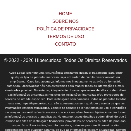
HOME
SOBRE NÓS
POLÍTICA DE PRIVACIDADE
TERMOS DE USO
CONTATO
© 2022 - 2026 Hipercurioso. Todos Os Direitos Reservados
Aviso Legal: Em nenhuma circunstância solicitamos qualquer pagamento para emitir
qualquer tipo de produto financeiro, seja um cartão de crédito, financiamento ou
empréstimo. Caso isso aconteça, informe-nos imediatamente através do formulário
fornecido. Observação: nós nos esforçamos para manter todas as informações o mais
atualizadas possível. No entanto, é importante observar que esses detalhes podem diferir
das informações encontradas nos sites de instituições financeiras e/ou provedores de
serviços de um site específico. Para instituições sem parcerias, todos os produtos listados
neste site, https://hipercurioso.co/, são apresentados sem qualquer garantia de que as
informações estejam atualizadas. Lembre-se sempre de ler os termos de uso e condições
de compra das instituições financeiras que você escolher. Nosso objetivo é manter todas
as informações precisas e atualizadas. No entanto, esses detalhes podem diferir do que é
exibido nos sites de instituições financeiras, provedores de serviços ou sites de produtos
específicos. Para instituições não parceiras, todos os produtos financeiros são
apresentados sem qualquer garantia de que as informações estejam atualizadas. Sempre