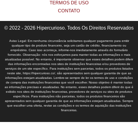
TERMOS DE USO
CONTATO
© 2022 - 2026 Hipercurioso. Todos Os Direitos Reservados
Aviso Legal: Em nenhuma circunstância solicitamos qualquer pagamento para emitir
qualquer tipo de produto financeiro, seja um cartão de crédito, financiamento ou
empréstimo. Caso isso aconteça, informe-nos imediatamente através do formulário
fornecido. Observação: nós nos esforçamos para manter todas as informações o mais
atualizadas possível. No entanto, é importante observar que esses detalhes podem diferir
das informações encontradas nos sites de instituições financeiras e/ou provedores de
serviços de um site específico. Para instituições sem parcerias, todos os produtos listados
neste site, https://hipercurioso.co/, são apresentados sem qualquer garantia de que as
informações estejam atualizadas. Lembre-se sempre de ler os termos de uso e condições
de compra das instituições financeiras que você escolher. Nosso objetivo é manter todas
as informações precisas e atualizadas. No entanto, esses detalhes podem diferir do que é
exibido nos sites de instituições financeiras, provedores de serviços ou sites de produtos
específicos. Para instituições não parceiras, todos os produtos financeiros são
apresentados sem qualquer garantia de que as informações estejam atualizadas. Sempre
que escolher uma oferta, revise as condições e os termos de aquisição das instituições
financeiras.