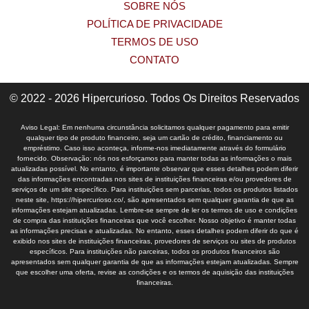
SOBRE NÓS
POLÍTICA DE PRIVACIDADE
TERMOS DE USO
CONTATO
© 2022 - 2026 Hipercurioso. Todos Os Direitos Reservados
Aviso Legal: Em nenhuma circunstância solicitamos qualquer pagamento para emitir
qualquer tipo de produto financeiro, seja um cartão de crédito, financiamento ou
empréstimo. Caso isso aconteça, informe-nos imediatamente através do formulário
fornecido. Observação: nós nos esforçamos para manter todas as informações o mais
atualizadas possível. No entanto, é importante observar que esses detalhes podem diferir
das informações encontradas nos sites de instituições financeiras e/ou provedores de
serviços de um site específico. Para instituições sem parcerias, todos os produtos listados
neste site, https://hipercurioso.co/, são apresentados sem qualquer garantia de que as
informações estejam atualizadas. Lembre-se sempre de ler os termos de uso e condições
de compra das instituições financeiras que você escolher. Nosso objetivo é manter todas
as informações precisas e atualizadas. No entanto, esses detalhes podem diferir do que é
exibido nos sites de instituições financeiras, provedores de serviços ou sites de produtos
específicos. Para instituições não parceiras, todos os produtos financeiros são
apresentados sem qualquer garantia de que as informações estejam atualizadas. Sempre
que escolher uma oferta, revise as condições e os termos de aquisição das instituições
financeiras.