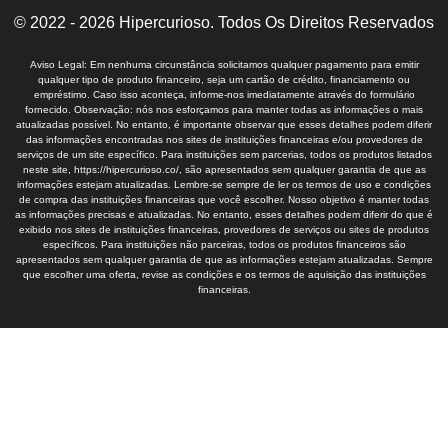
© 2022 - 2026 Hipercurioso. Todos Os Direitos Reservados
Aviso Legal: Em nenhuma circunstância solicitamos qualquer pagamento para emitir
qualquer tipo de produto financeiro, seja um cartão de crédito, financiamento ou
empréstimo. Caso isso aconteça, informe-nos imediatamente através do formulário
fornecido. Observação: nós nos esforçamos para manter todas as informações o mais
atualizadas possível. No entanto, é importante observar que esses detalhes podem diferir
das informações encontradas nos sites de instituições financeiras e/ou provedores de
serviços de um site específico. Para instituições sem parcerias, todos os produtos listados
neste site, https://hipercurioso.co/, são apresentados sem qualquer garantia de que as
informações estejam atualizadas. Lembre-se sempre de ler os termos de uso e condições
de compra das instituições financeiras que você escolher. Nosso objetivo é manter todas
as informações precisas e atualizadas. No entanto, esses detalhes podem diferir do que é
exibido nos sites de instituições financeiras, provedores de serviços ou sites de produtos
específicos. Para instituições não parceiras, todos os produtos financeiros são
apresentados sem qualquer garantia de que as informações estejam atualizadas. Sempre
que escolher uma oferta, revise as condições e os termos de aquisição das instituições
financeiras.