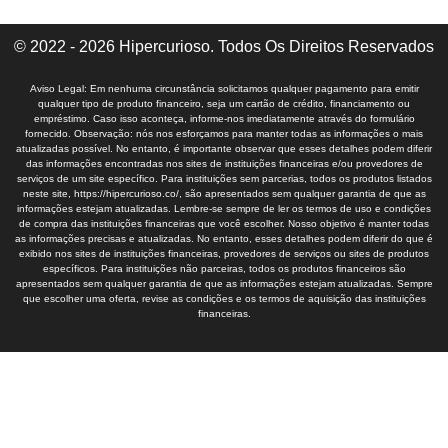
© 2022 - 2026 Hipercurioso. Todos Os Direitos Reservados
Aviso Legal: Em nenhuma circunstância solicitamos qualquer pagamento para emitir
qualquer tipo de produto financeiro, seja um cartão de crédito, financiamento ou
empréstimo. Caso isso aconteça, informe-nos imediatamente através do formulário
fornecido. Observação: nós nos esforçamos para manter todas as informações o mais
atualizadas possível. No entanto, é importante observar que esses detalhes podem diferir
das informações encontradas nos sites de instituições financeiras e/ou provedores de
serviços de um site específico. Para instituições sem parcerias, todos os produtos listados
neste site, https://hipercurioso.co/, são apresentados sem qualquer garantia de que as
informações estejam atualizadas. Lembre-se sempre de ler os termos de uso e condições
de compra das instituições financeiras que você escolher. Nosso objetivo é manter todas
as informações precisas e atualizadas. No entanto, esses detalhes podem diferir do que é
exibido nos sites de instituições financeiras, provedores de serviços ou sites de produtos
específicos. Para instituições não parceiras, todos os produtos financeiros são
apresentados sem qualquer garantia de que as informações estejam atualizadas. Sempre
que escolher uma oferta, revise as condições e os termos de aquisição das instituições
financeiras.