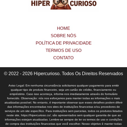
HOME
SOBRE NÓS
POLÍTICA DE PRIVACIDADE
TERMOS DE USO
CONTATO
© 2022 - 2026 Hipercurioso. Todos Os Direitos Reservados
Aviso Legal: Em nenhuma circunstância solicitamos qualquer pagamento para emitir
qualquer tipo de produto financeiro, seja um cartão de crédito, financiamento ou
empréstimo. Caso isso aconteça, informe-nos imediatamente através do formulário
fornecido. Observação: nós nos esforçamos para manter todas as informações o mais
atualizadas possível. No entanto, é importante observar que esses detalhes podem diferir
das informações encontradas nos sites de instituições financeiras e/ou provedores de
serviços de um site específico. Para instituições sem parcerias, todos os produtos listados
neste site, https://hipercurioso.co/, são apresentados sem qualquer garantia de que as
informações estejam atualizadas. Lembre-se sempre de ler os termos de uso e condições
de compra das instituições financeiras que você escolher. Nosso objetivo é manter todas