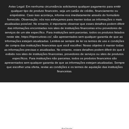
Aviso Legal: Em nenhuma circunstância solicitamos qualquer pagamento para emitir
qualquer tipo de produto financeiro, seja um cartão de crédito, financiamento ou
empréstimo. Caso isso aconteça, informe-nos imediatamente através do formulário
fornecido. Observação: nós nos esforçamos para manter todas as informações o mais
atualizadas possível. No entanto, é importante observar que esses detalhes podem diferir
das informações encontradas nos sites de instituições financeiras e/ou provedores de
serviços de um site específico. Para instituições sem parcerias, todos os produtos listados
neste site, https://hipercurioso.co/, são apresentados sem qualquer garantia de que as
informações estejam atualizadas. Lembre-se sempre de ler os termos de uso e condições
de compra das instituições financeiras que você escolher. Nosso objetivo é manter todas
as informações precisas e atualizadas. No entanto, esses detalhes podem diferir do que é
exibido nos sites de instituições financeiras, provedores de serviços ou sites de produtos
específicos. Para instituições não parceiras, todos os produtos financeiros são
apresentados sem qualquer garantia de que as informações estejam atualizadas. Sempre
que escolher uma oferta, revise as condições e os termos de aquisição das instituições
financeiras.
Anúncio