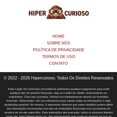
HOME
SOBRE NÓS
POLÍTICA DE PRIVACIDADE
TERMOS DE USO
CONTATO
© 2022 - 2026 Hipercurioso. Todos Os Direitos Reservados
Aviso Legal: Em nenhuma circunstância solicitamos qualquer pagamento para emitir
qualquer tipo de produto financeiro, seja um cartão de crédito, financiamento ou
empréstimo. Caso isso aconteça, informe-nos imediatamente através do formulário
fornecido. Observação: nós nos esforçamos para manter todas as informações o mais
atualizadas possível. No entanto, é importante observar que esses detalhes podem diferir
das informações encontradas nos sites de instituições financeiras e/ou provedores de
serviços de um site específico. Para instituições sem parcerias, todos os produtos listados
neste site, https://hipercurioso.co/, são apresentados sem qualquer garantia de que as