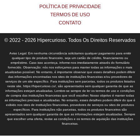
POLÍTICA DE PRIVACIDADE
TERMOS DE USO
CONTATO
© 2022 - 2026 Hipercurioso. Todos Os Direitos Reservados
Aviso Legal: Em nenhuma circunstância solicitamos qualquer pagamento para emitir
qualquer tipo de produto financeiro, seja um cartão de crédito, financiamento ou
empréstimo. Caso isso aconteça, informe-nos imediatamente através do formulário
fornecido. Observação: nós nos esforçamos para manter todas as informações o mais
atualizadas possível. No entanto, é importante observar que esses detalhes podem diferir
das informações encontradas nos sites de instituições financeiras e/ou provedores de
serviços de um site específico. Para instituições sem parcerias, todos os produtos listados
neste site, https://hipercurioso.co/, são apresentados sem qualquer garantia de que as
informações estejam atualizadas. Lembre-se sempre de ler os termos de uso e condições
de compra das instituições financeiras que você escolher. Nosso objetivo é manter todas
as informações precisas e atualizadas. No entanto, esses detalhes podem diferir do que é
exibido nos sites de instituições financeiras, provedores de serviços ou sites de produtos
específicos. Para instituições não parceiras, todos os produtos financeiros são
apresentados sem qualquer garantia de que as informações estejam atualizadas. Sempre
que escolher uma oferta, revise as condições e os termos de aquisição das instituições
financeiras.