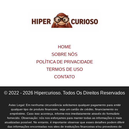
HOME
SOBRE NÓS
POLÍTICA DE PRIVACIDADE
TERMOS DE USO
CONTATO
© 2022 - 2026 Hipercurioso. Todos Os Direitos Reservados
Aviso Legal: Em nenhuma circunstância solicitamos qualquer pagamento para emitir
qualquer tipo de produto financeiro, seja um cartão de crédito, financiamento ou
empréstimo. Caso isso aconteça, informe-nos imediatamente através do formulário
fornecido. Observação: nós nos esforçamos para manter todas as informações o mais
atualizadas possível. No entanto, é importante observar que esses detalhes podem diferir
das informações encontradas nos sites de instituições financeiras e/ou provedores de