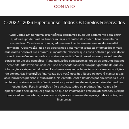
CONTATO
© 2022 - 2026 Hipercurioso. Todos Os Direitos Reservados
Aviso Legal: Em nenhuma circunstância solicitamos qualquer pagamento para emitir
qualquer tipo de produto financeiro, seja um cartão de crédito, financiamento ou
empréstimo. Caso isso aconteça, informe-nos imediatamente através do formulário
fornecido. Observação: nós nos esforçamos para manter todas as informações o mais
atualizadas possível. No entanto, é importante observar que esses detalhes podem diferir
das informações encontradas nos sites de instituições financeiras e/ou provedores de
serviços de um site específico. Para instituições sem parcerias, todos os produtos listados
neste site, https://hipercurioso.co/, são apresentados sem qualquer garantia de que as
informações estejam atualizadas. Lembre-se sempre de ler os termos de uso e condições
de compra das instituições financeiras que você escolher. Nosso objetivo é manter todas
as informações precisas e atualizadas. No entanto, esses detalhes podem diferir do que é
exibido nos sites de instituições financeiras, provedores de serviços ou sites de produtos
específicos. Para instituições não parceiras, todos os produtos financeiros são
apresentados sem qualquer garantia de que as informações estejam atualizadas. Sempre
que escolher uma oferta, revise as condições e os termos de aquisição das instituições
financeiras.