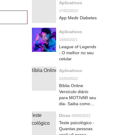
Aplicativos
17/02/2023
App Medir Diabetes
Aplicativos
19/04/2021
League of Legends
- O melhor no seu
celular
Aplicativos
22/03/2022
Bíblia Online
Versículo diário
para MOTIVAR seu
dia- Saiba como
baixar o App
Dicas
09/08/2022
Teste psicológico -
Quantas pessoas
você vê nessa