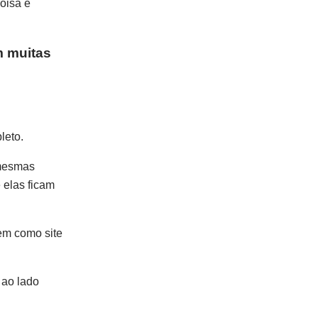
oisa e
m muitas
leto.
 mesmas
 elas ficam
em como site
 ao lado