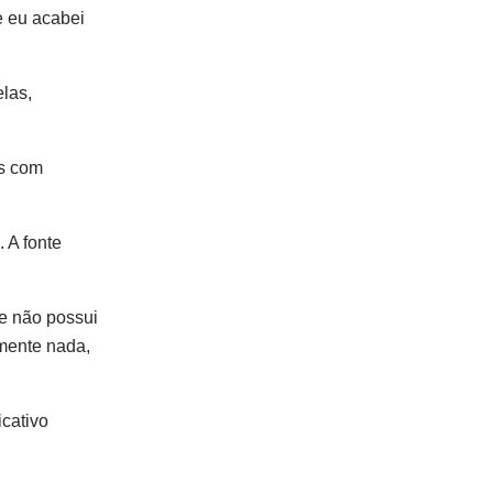
e eu acabei
las,
as com
 A fonte
 e não possui
mente nada,
icativo