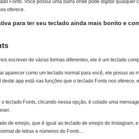
lado Fonts. Você possui uma barra onde pode digitar qualquer c
nos oferece.
iva para ter seu teclado ainda mais bonito e co
nts
s escrever de várias formas diferentes, ele é um teclado comp
 vai aparecer como um teclado normal para você, ele possui as
l deste app está nas funções que o teclado Fonts nos oferece, e
r o teclado Fonts, clicando nessa opção, é colado uma mensag
iser.
do de emojis, que é igual ao teclado de emojis do Instagram, e
 normal de letras e números do Fonts…