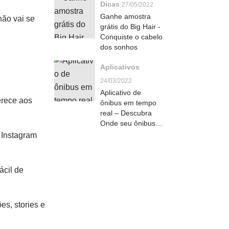
Dicas
27/05/2022
Ganhe amostra
não vai se
grátis do Big Hair -
Conquiste o cabelo
dos sonhos
Aplicativos
24/03/2022
Aplicativo de
erece aos
ônibus em tempo
real – Descubra
Onde seu ônibus
está
 Instagram
ácil de
es, stories e