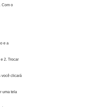
s… Com o
so e a
 e 2. Trocar
s você clicará
r uma tela