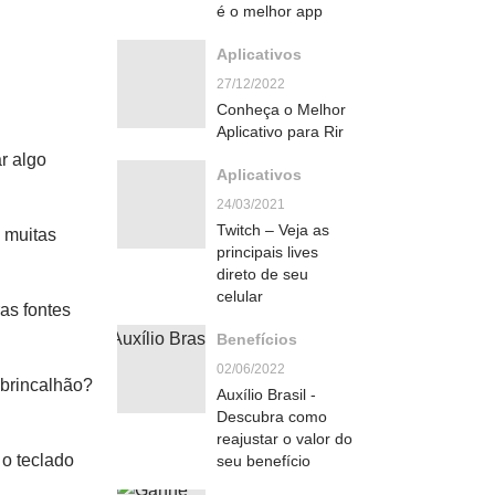
é o melhor app
Aplicativos
27/12/2022
Conheça o Melhor
Aplicativo para Rir
r algo
Aplicativos
24/03/2021
Twitch – Veja as
e muitas
principais lives
direto de seu
celular
as fontes
Benefícios
02/06/2022
 brincalhão?
Auxílio Brasil -
Descubra como
reajustar o valor do
 o teclado
seu benefício