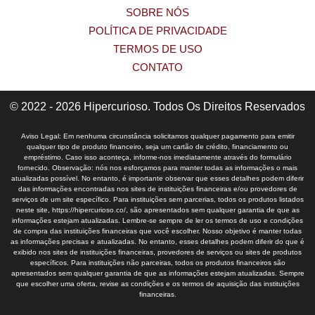
SOBRE NÓS
POLÍTICA DE PRIVACIDADE
TERMOS DE USO
CONTATO
© 2022 - 2026 Hipercurioso. Todos Os Direitos Reservados
Aviso Legal: Em nenhuma circunstância solicitamos qualquer pagamento para emitir
qualquer tipo de produto financeiro, seja um cartão de crédito, financiamento ou
empréstimo. Caso isso aconteça, informe-nos imediatamente através do formulário
fornecido. Observação: nós nos esforçamos para manter todas as informações o mais
atualizadas possível. No entanto, é importante observar que esses detalhes podem diferir
das informações encontradas nos sites de instituições financeiras e/ou provedores de
serviços de um site específico. Para instituições sem parcerias, todos os produtos listados
neste site, https://hipercurioso.co/, são apresentados sem qualquer garantia de que as
informações estejam atualizadas. Lembre-se sempre de ler os termos de uso e condições
de compra das instituições financeiras que você escolher. Nosso objetivo é manter todas
as informações precisas e atualizadas. No entanto, esses detalhes podem diferir do que é
exibido nos sites de instituições financeiras, provedores de serviços ou sites de produtos
específicos. Para instituições não parceiras, todos os produtos financeiros são
apresentados sem qualquer garantia de que as informações estejam atualizadas. Sempre
que escolher uma oferta, revise as condições e os termos de aquisição das instituições
financeiras.