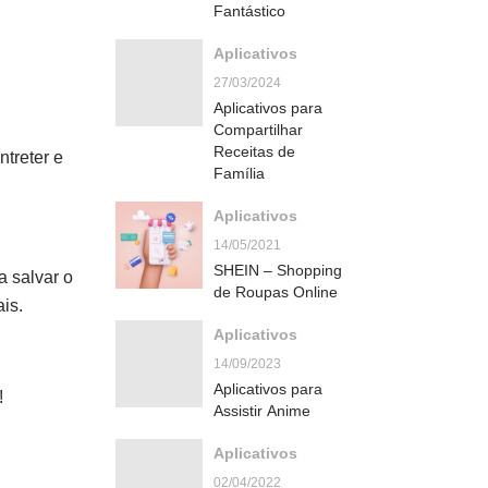
Fantástico
Aplicativos
27/03/2024
Aplicativos para
Compartilhar
Receitas de
treter e
Família
Aplicativos
14/05/2021
SHEIN – Shopping
a salvar o
de Roupas Online
ais.
Aplicativos
14/09/2023
Aplicativos para
!
Assistir Anime
Aplicativos
02/04/2022