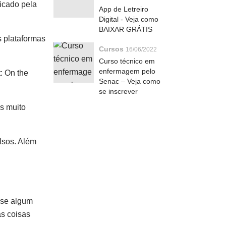
licado pela
App de Letreiro
Digital - Veja como
BAIXAR GRÁTIS
s plataformas
Cursos
16/06/2022
Curso técnico em
enfermagem pelo
: On the
Senac – Veja como
se inscrever
as muito
lsos. Além
 se algum
as coisas