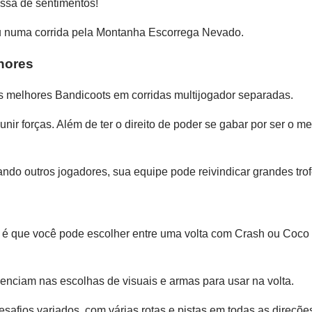
ssa de sentimentos!
ou numa corrida pela Montanha Escorrega Nevado.
hores
s melhores Bandicoots em corridas multijogador separadas.
ir forças. Além de ter o direito de poder se gabar por ser o me
ndo outros jogadores, sua equipe pode reivindicar grandes trof
n! é que você pode escolher entre uma volta com Crash ou Coco
enciam nas escolhas de visuais e armas para usar na volta.
afios variados, com várias rotas e pistas em todas as direções