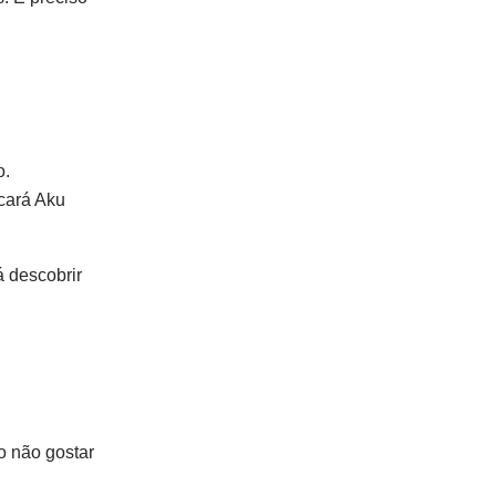
o.
cará Aku
á descobrir
o não gostar