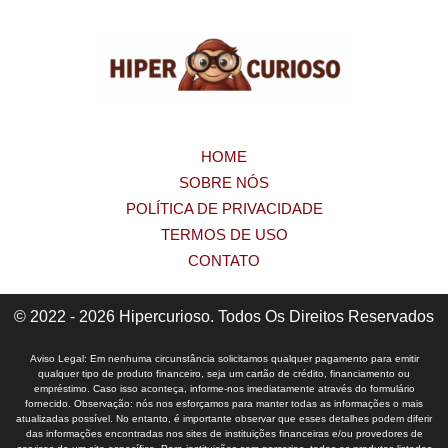
HOME
SOBRE NÓS
POLÍTICA DE PRIVACIDADE
TERMOS DE USO
CONTATO
© 2022 - 2026 Hipercurioso. Todos Os Direitos Reservados
Aviso Legal: Em nenhuma circunstância solicitamos qualquer pagamento para emitir
qualquer tipo de produto financeiro, seja um cartão de crédito, financiamento ou
empréstimo. Caso isso aconteça, informe-nos imediatamente através do formulário
fornecido. Observação: nós nos esforçamos para manter todas as informações o mais
atualizadas possível. No entanto, é importante observar que esses detalhes podem diferir
das informações encontradas nos sites de instituições financeiras e/ou provedores de