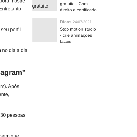
mbora mostre
gratuito - Com
Entretanto,
direito a certificado
Dicas
24/07/2021
Stop motion studio
seu perfil
- crie animações
faceis
no dia a dia
tagram”
am). Após
ente,
 30 pessoas,
, sem que