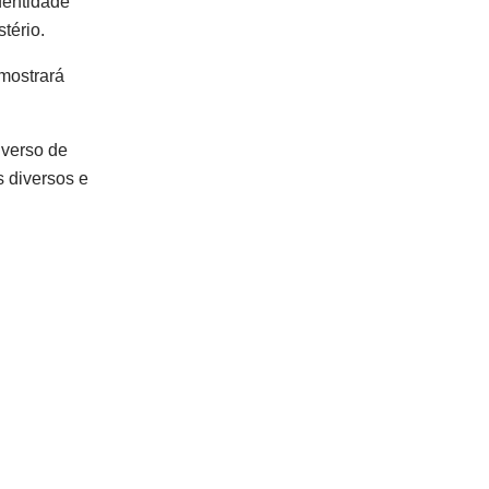
dentidade
tério.
 mostrará
iverso de
s diversos e