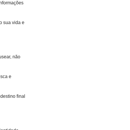
 informações
o sua vida e
usear, não
usca e
estino final