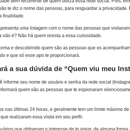
ade bem recorrente de quem utiliza essa rede social. Pois, e
 não te diz o nome das pessoas, para resguardar a privacidade. 
 finalidade.
apresenta uma listagem com o nome das pessoas que visitaram 
a não é? Não há quem resista a essa curiosidade.
aforma e descobrindo quem são as pessoas que os acompanham 
ado e que só esse apo te proporcionará.
ará a sua dúvida de “Quem viu meu Ins
ê informe seu nome de usuário e senha da rede social (Instagr
te informará quem são as pessoas que te espionaram silenciosam
os nas últimas 24 horas, e geralmente tem um limite máximo de
ue realizaram essa visita em seu perfil.
ários que obtiveram o interesse de te vigiar, de alguma forma