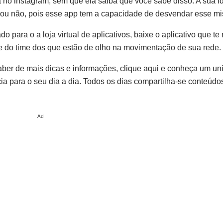
 no instagram, sem que ela saiba que você sabe disso. A sua i
giou não, pois esse app tem a capacidade de desvendar esse mis
 para o a loja virtual de aplicativos, baixe o aplicativo que te
e do time dos que estão de olho na movimentação de sua rede.
aber de mais dicas e informações, clique aqui e conheça um un
cia para o seu dia a dia. Todos os dias compartilha-se conteúdo
Ad