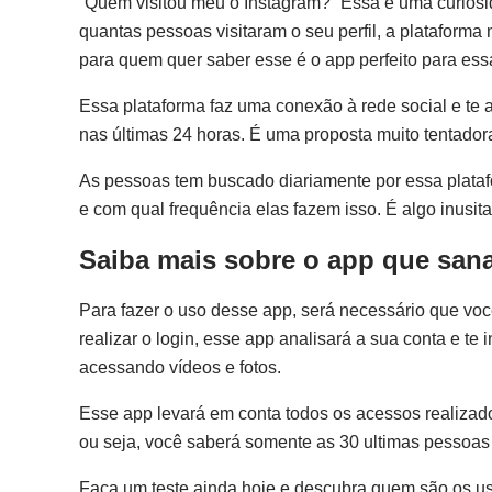
“Quem visitou meu o Instagram?” Essa é uma curiosid
quantas pessoas visitaram o seu perfil, a plataforma
para quem quer saber esse é o app perfeito para essa
Essa plataforma faz uma conexão à rede social e te 
nas últimas 24 horas. É uma proposta muito tentador
As pessoas tem buscado diariamente por essa plat
e com qual frequência elas fazem isso. É algo inusit
Saiba mais sobre o app que san
Para fazer o uso desse app, será necessário que voc
realizar o login, esse app analisará a sua conta e 
acessando vídeos e fotos.
Esse app levará em conta todos os acessos realizad
ou seja, você saberá somente as 30 ultimas pessoas q
Faça um teste ainda hoje e descubra quem são os usu