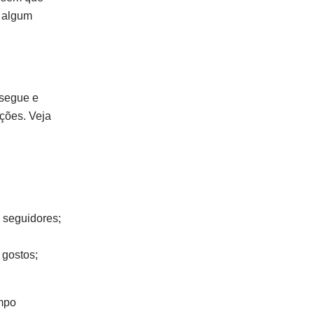
á algum
 segue e
ções. Veja
 seguidores;
 gostos;
empo