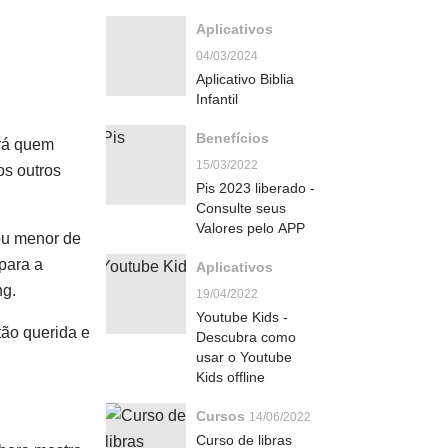
Aplicativos
04/03/2024
Aplicativo Biblia
Infantil
Benefícios
erá quem
15/03/2022
os outros
Pis 2023 liberado -
Consulte seus
Valores pelo APP
ou menor de
 para a
Aplicativos
ng.
19/04/2022
Youtube Kids -
tão querida e
Descubra como
usar o Youtube
Kids offline
Cursos
14/06/2022
Curso de libras