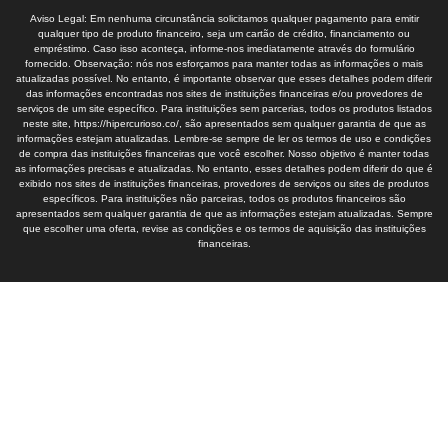
Aviso Legal: Em nenhuma circunstância solicitamos qualquer pagamento para emitir
qualquer tipo de produto financeiro, seja um cartão de crédito, financiamento ou
empréstimo. Caso isso aconteça, informe-nos imediatamente através do formulário
fornecido. Observação: nós nos esforçamos para manter todas as informações o mais
atualizadas possível. No entanto, é importante observar que esses detalhes podem diferir
das informações encontradas nos sites de instituições financeiras e/ou provedores de
serviços de um site específico. Para instituições sem parcerias, todos os produtos listados
neste site, https://hipercurioso.co/, são apresentados sem qualquer garantia de que as
informações estejam atualizadas. Lembre-se sempre de ler os termos de uso e condições
de compra das instituições financeiras que você escolher. Nosso objetivo é manter todas
as informações precisas e atualizadas. No entanto, esses detalhes podem diferir do que é
exibido nos sites de instituições financeiras, provedores de serviços ou sites de produtos
específicos. Para instituições não parceiras, todos os produtos financeiros são
apresentados sem qualquer garantia de que as informações estejam atualizadas. Sempre
que escolher uma oferta, revise as condições e os termos de aquisição das instituições
financeiras.