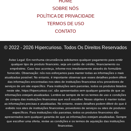
HOME
SOBRE NÓS
POLÍTICA DE PRIVACIDADE
TERMOS DE USO
CONTATO
© 2022 - 2026 Hipercurioso. Todos Os Direitos Reservados
Aviso Legal: Em nenhuma circunstância solicitamos qualquer pagamento para emitir
qualquer tipo de produto financeiro, seja um cartão de crédito, financiamento ou
empréstimo. Caso isso aconteça, informe-nos imediatamente através do formulário
fornecido. Observação: nós nos esforçamos para manter todas as informações o mais
atualizadas possível. No entanto, é importante observar que esses detalhes podem diferir
das informações encontradas nos sites de instituições financeiras e/ou provedores de
serviços de um site específico. Para instituições sem parcerias, todos os produtos listados
neste site, https://hipercurioso.co/, são apresentados sem qualquer garantia de que as
informações estejam atualizadas. Lembre-se sempre de ler os termos de uso e condições
de compra das instituições financeiras que você escolher. Nosso objetivo é manter todas
as informações precisas e atualizadas. No entanto, esses detalhes podem diferir do que é
exibido nos sites de instituições financeiras, provedores de serviços ou sites de produtos
específicos. Para instituições não parceiras, todos os produtos financeiros são
apresentados sem qualquer garantia de que as informações estejam atualizadas. Sempre
que escolher uma oferta, revise as condições e os termos de aquisição das instituições
financeiras.