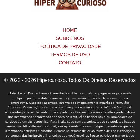
HOME
SOBRE NÓS
POLÍTICA DE PRIVACIDADE
TERMOS DE USO
CONTATO
© 2022 - 2026 Hipercurioso. Todos Os Direitos Reservados
Aviso Legal: Em nenhuma circunstância solicitamos qualquer pagamento para emitir
qualquer tipo de produto financeiro, seja um cartão de crédito, financiamento ou
empréstimo. Caso isso aconteça, informe-nos imediatamente através do formulário
fornecido. Observação: nós nos esforçamos para manter todas as informações o mais
atualizadas possível. No entanto, é importante observar que esses detalhes podem diferir
das informações encontradas nos sites de instituições financeiras e/ou provedores de
serviços de um site específico. Para instituições sem parcerias, todos os produtos listados
neste site, https://hipercurioso.co/, são apresentados sem qualquer garantia de que as
informações estejam atualizadas. Lembre-se sempre de ler os termos de uso e condições
de compra das instituições financeiras que você escolher. Nosso objetivo é manter todas