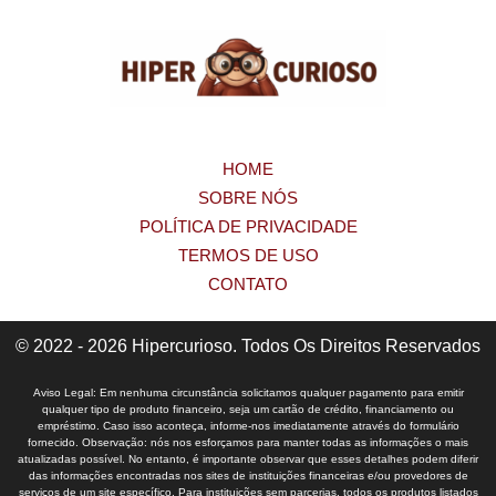
HOME
SOBRE NÓS
POLÍTICA DE PRIVACIDADE
TERMOS DE USO
CONTATO
© 2022 - 2026 Hipercurioso. Todos Os Direitos Reservados
Aviso Legal: Em nenhuma circunstância solicitamos qualquer pagamento para emitir
qualquer tipo de produto financeiro, seja um cartão de crédito, financiamento ou
empréstimo. Caso isso aconteça, informe-nos imediatamente através do formulário
fornecido. Observação: nós nos esforçamos para manter todas as informações o mais
atualizadas possível. No entanto, é importante observar que esses detalhes podem diferir
das informações encontradas nos sites de instituições financeiras e/ou provedores de
serviços de um site específico. Para instituições sem parcerias, todos os produtos listados