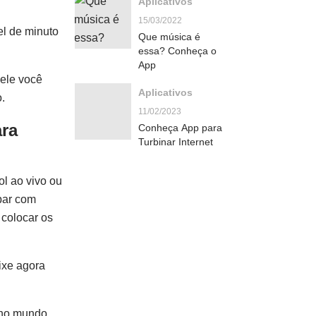
Aplicativos
15/03/2022
el de minuto
Que música é
essa? Conheça o
App
dele você
Aplicativos
o.
11/02/2023
ara
Conheça App para
Turbinar Internet
ol ao vivo ou
par com
 colocar os
ixe agora
 no mundo