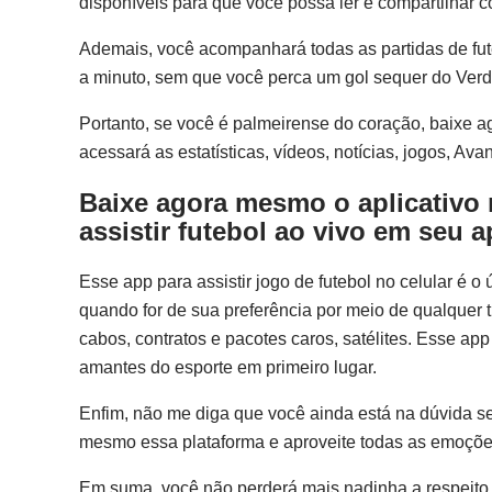
disponíveis para que você possa ler e compartilhar
Ademais, você acompanhará todas as partidas de fut
a minuto, sem que você perca um gol sequer do Ver
Portanto, se você é palmeirense do coração,
baixe a
acessará as estatísticas, vídeos, notícias, jogos, Ava
Baixe agora mesmo o aplicativo 
assistir futebol ao vivo em seu a
Esse app para assistir jogo de futebol no celular é o
quando for de sua preferência por meio de qualquer 
cabos, contratos e pacotes caros, satélites. Esse app 
amantes do esporte em primeiro lugar.
Enfim, não me diga que você ainda está na dúvida se
mesmo essa plataforma e aproveite todas as emoções
Em suma, você não perderá mais nadinha a respeito