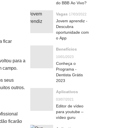
do BBB Ao Vivo?
Vagas
17/03/2022
Jovem aprendiz -
Descubra
oportunidade com
o App
 ficar
Benefícios
10/01/2023
voltou para a
Conheça o
em campo.
Programa -
Dentista Grátis
os seus
2023
uitos outros.
Aplicativos
03/07/2021
Editor de vídeo
para youtube –
fissional
vídeo guru
dão ficarão