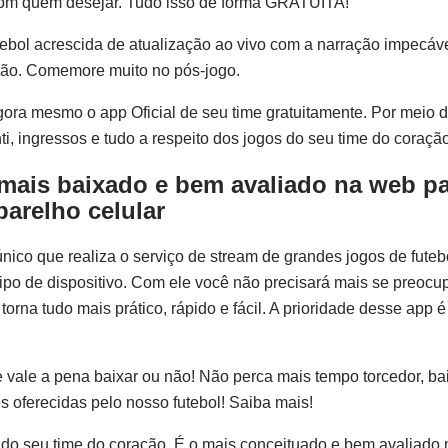
 com quem desejar. Tudo isso de forma GRATUITA!
ebol acrescida de atualização ao vivo com a narração impecáv
dão. Comemore muito no pós-jogo.
gora mesmo o app Oficial de seu time gratuitamente. Por meio 
nti, ingressos e tudo a respeito dos jogos do seu time do coraçã
mais baixado e bem avaliado na web p
parelho celular
 único que realiza o serviço de stream de grandes jogos de futeb
tipo de dispositivo. Com ele você não precisará mais se preocu
torna tudo mais prático, rápido e fácil. A prioridade desse app é
 vale a pena baixar ou não! Não perca mais tempo torcedor, ba
 oferecidas pelo nosso futebol! Saiba mais!
 do seu time do coração. É o mais conceituado e bem avaliado