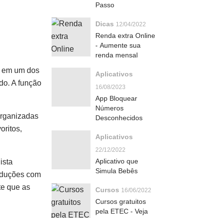
Passo
Dicas
12/04/2022
Renda extra Online
- Aumente sua
renda mensal
a em um dos
Aplicativos
do. A função
16/08/2023
App Bloquear
Números
 organizadas
Desconhecidos
oritos,
Aplicativos
22/12/2022
Aplicativo que
ista
Simula Bebês
raduções com
te que as
Cursos
16/06/2022
Cursos gratuitos
pela ETEC - Veja