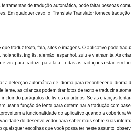
 ferramentas de tradução automática, pode faltar pessoas com
ses. Em qualquer caso, o iTranslate Translator fornece tradução
 que traduz texto, fala, sites e imagens. O aplicativo pode tradu
s, holandês, inglês, alemão, espanhol, zulu e vietnamita. As cr
de voz para traduzir para fala. Todas as traduções estão em for
ar a detecção automática de idioma para reconhecer o idioma 
e lente, as crianças podem tirar fotos de texto e traduzir autom
, incluindo parágrafos de livros ou artigos. Se as crianças tent
dem usar a função de lente para determinar a tradução com bas
proveitem a funcionalidade do aplicativo quando a cobertura Wi
 privacidade do desenvolvedor para saber mais sobre suas infor
omo quaisquer escolhas que você possa ter neste assunto, obser