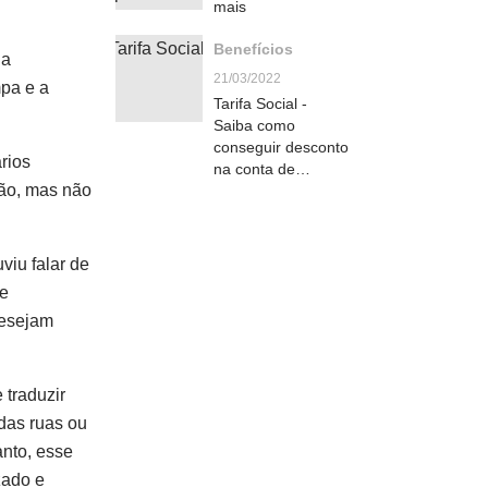
mais
Benefícios
 a
21/03/2022
mpa e a
Tarifa Social -
Saiba como
conseguir desconto
ários
na conta de
ção, mas não
energia.
viu falar de
de
desejam
 traduzir
 das ruas ou
anto, esse
zado e