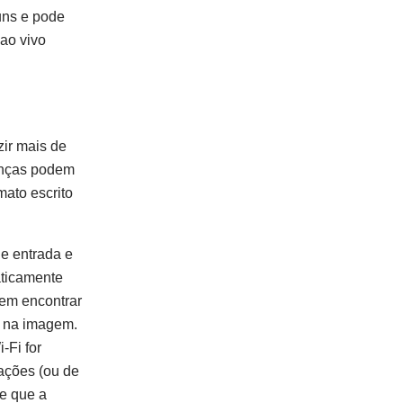
uns e pode
 ao vivo
zir mais de
ianças podem
mato escrito
de entrada e
aticamente
arem encontrar
e na imagem.
-Fi for
mações (ou de
ve que a