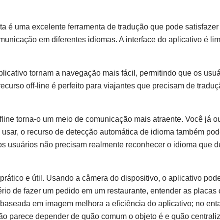
ta é uma excelente ferramenta de tradução que pode satisfazer
unicação em diferentes idiomas. A interface do aplicativo é li
 aplicativo tornam a navegação mais fácil, permitindo que os usu
curso off-line é perfeito para viajantes que precisam de tradu
offline torna-o um meio de comunicação mais atraente. Você já ou
e usar, o recurso de detecção automática de idioma também po
e os usuários não precisam realmente reconhecer o idioma que 
prático e útil. Usando a câmera do dispositivo, o aplicativo pode
tério de fazer um pedido em um restaurante, entender as placas
s baseada em imagem melhora a eficiência do aplicativo; no ent
são parece depender de quão comum o objeto é e quão centrali