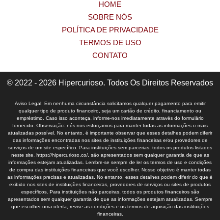
HOME
SOBRE NÓS
POLÍTICA DE PRIVACIDADE
TERMOS DE USO
CONTATO
© 2022 - 2026 Hipercurioso. Todos Os Direitos Reservados
Aviso Legal: Em nenhuma circunstância solicitamos qualquer pagamento para emitir
qualquer tipo de produto financeiro, seja um cartão de crédito, financiamento ou
empréstimo. Caso isso aconteça, informe-nos imediatamente através do formulário
fornecido. Observação: nós nos esforçamos para manter todas as informações o mais
atualizadas possível. No entanto, é importante observar que esses detalhes podem diferir
das informações encontradas nos sites de instituições financeiras e/ou provedores de
serviços de um site específico. Para instituições sem parcerias, todos os produtos listados
neste site, https://hipercurioso.co/, são apresentados sem qualquer garantia de que as
informações estejam atualizadas. Lembre-se sempre de ler os termos de uso e condições
de compra das instituições financeiras que você escolher. Nosso objetivo é manter todas
as informações precisas e atualizadas. No entanto, esses detalhes podem diferir do que é
exibido nos sites de instituições financeiras, provedores de serviços ou sites de produtos
específicos. Para instituições não parceiras, todos os produtos financeiros são
apresentados sem qualquer garantia de que as informações estejam atualizadas. Sempre
que escolher uma oferta, revise as condições e os termos de aquisição das instituições
financeiras.