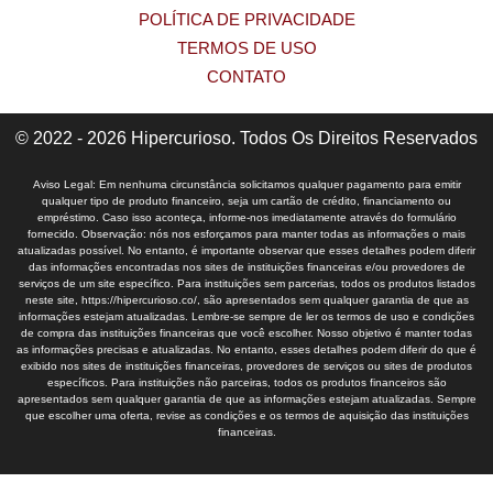
POLÍTICA DE PRIVACIDADE
TERMOS DE USO
CONTATO
© 2022 - 2026 Hipercurioso. Todos Os Direitos Reservados
Aviso Legal: Em nenhuma circunstância solicitamos qualquer pagamento para emitir
qualquer tipo de produto financeiro, seja um cartão de crédito, financiamento ou
empréstimo. Caso isso aconteça, informe-nos imediatamente através do formulário
fornecido. Observação: nós nos esforçamos para manter todas as informações o mais
atualizadas possível. No entanto, é importante observar que esses detalhes podem diferir
das informações encontradas nos sites de instituições financeiras e/ou provedores de
serviços de um site específico. Para instituições sem parcerias, todos os produtos listados
neste site, https://hipercurioso.co/, são apresentados sem qualquer garantia de que as
informações estejam atualizadas. Lembre-se sempre de ler os termos de uso e condições
de compra das instituições financeiras que você escolher. Nosso objetivo é manter todas
as informações precisas e atualizadas. No entanto, esses detalhes podem diferir do que é
exibido nos sites de instituições financeiras, provedores de serviços ou sites de produtos
específicos. Para instituições não parceiras, todos os produtos financeiros são
apresentados sem qualquer garantia de que as informações estejam atualizadas. Sempre
que escolher uma oferta, revise as condições e os termos de aquisição das instituições
financeiras.