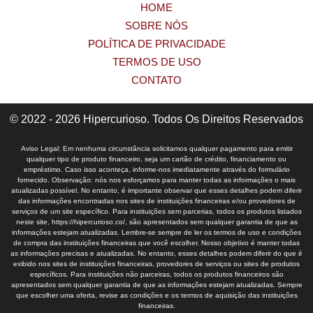
HOME
SOBRE NÓS
POLÍTICA DE PRIVACIDADE
TERMOS DE USO
CONTATO
© 2022 - 2026 Hipercurioso. Todos Os Direitos Reservados
Aviso Legal: Em nenhuma circunstância solicitamos qualquer pagamento para emitir
qualquer tipo de produto financeiro, seja um cartão de crédito, financiamento ou
empréstimo. Caso isso aconteça, informe-nos imediatamente através do formulário
fornecido. Observação: nós nos esforçamos para manter todas as informações o mais
atualizadas possível. No entanto, é importante observar que esses detalhes podem diferir
das informações encontradas nos sites de instituições financeiras e/ou provedores de
serviços de um site específico. Para instituições sem parcerias, todos os produtos listados
neste site, https://hipercurioso.co/, são apresentados sem qualquer garantia de que as
informações estejam atualizadas. Lembre-se sempre de ler os termos de uso e condições
de compra das instituições financeiras que você escolher. Nosso objetivo é manter todas
as informações precisas e atualizadas. No entanto, esses detalhes podem diferir do que é
exibido nos sites de instituições financeiras, provedores de serviços ou sites de produtos
específicos. Para instituições não parceiras, todos os produtos financeiros são
apresentados sem qualquer garantia de que as informações estejam atualizadas. Sempre
que escolher uma oferta, revise as condições e os termos de aquisição das instituições
financeiras.