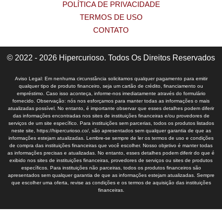
POLÍTICA DE PRIVACIDADE
TERMOS DE USO
CONTATO
© 2022 - 2026 Hipercurioso. Todos Os Direitos Reservados
Aviso Legal: Em nenhuma circunstância solicitamos qualquer pagamento para emitir
qualquer tipo de produto financeiro, seja um cartão de crédito, financiamento ou
empréstimo. Caso isso aconteça, informe-nos imediatamente através do formulário
fornecido. Observação: nós nos esforçamos para manter todas as informações o mais
atualizadas possível. No entanto, é importante observar que esses detalhes podem diferir
das informações encontradas nos sites de instituições financeiras e/ou provedores de
serviços de um site específico. Para instituições sem parcerias, todos os produtos listados
neste site, https://hipercurioso.co/, são apresentados sem qualquer garantia de que as
informações estejam atualizadas. Lembre-se sempre de ler os termos de uso e condições
de compra das instituições financeiras que você escolher. Nosso objetivo é manter todas
as informações precisas e atualizadas. No entanto, esses detalhes podem diferir do que é
exibido nos sites de instituições financeiras, provedores de serviços ou sites de produtos
específicos. Para instituições não parceiras, todos os produtos financeiros são
apresentados sem qualquer garantia de que as informações estejam atualizadas. Sempre
que escolher uma oferta, revise as condições e os termos de aquisição das instituições
financeiras.