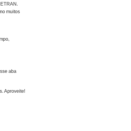
o DETRAN.
omo muitos
empo,
esse aba
s. Aproveite!