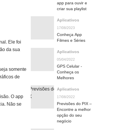
app para ouvir e
criar sua playlist
Aplicativos
17/08/2023
Conheça App
Filmes e Séries
l. Ele foi
ção da sua
Aplicativos
05/04/2022
GPS Celular -
 seja somente
Conheça os
ráficos de
Melhores
Aplicativos
isão. O app
17/08/2022
Previsões do PIX –
cia. Não se
Encontre a melhor
opção do seu
negócio