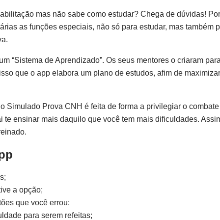
 Habilitação mas não sabe como estudar? Chega de dúvidas! Po
árias as funções especiais, não só para estudar, mas também pa
va.
a um “Sistema de Aprendizado”. Os seus mentores o criaram par
isso que o app elabora um plano de estudos, afim de maximizar
o Simulado Prova CNH é feita de forma a privilegiar o combate
i te ensinar mais daquilo que você tem mais dificuldades. Assi
reinado.
App
s;
ive a opção;
ões que você errou;
uldade para serem refeitas;