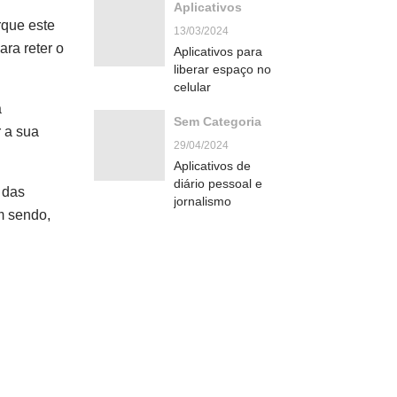
Aplicativos
rque este
13/03/2024
ra reter o
Aplicativos para
liberar espaço no
celular
a
Sem Categoria
 a sua
29/04/2024
Aplicativos de
diário pessoal e
 das
jornalismo
m sendo,