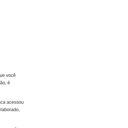
que você
ão, é
unca acessou
elaborado,