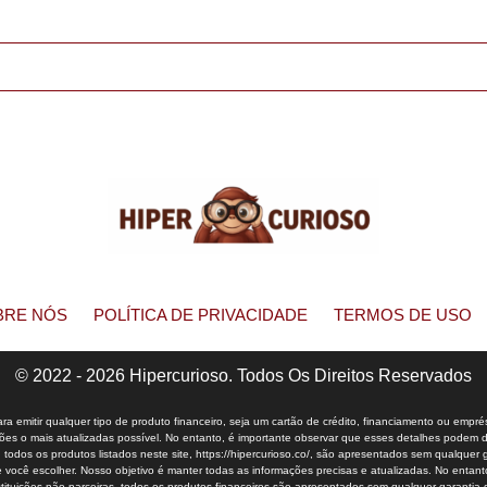
BRE NÓS
POLÍTICA DE PRIVACIDADE
TERMOS DE USO
© 2022 - 2026 Hipercurioso. Todos Os Direitos Reservados
 emitir qualquer tipo de produto financeiro, seja um cartão de crédito, financiamento ou empré
s o mais atualizadas possível. No entanto, é importante observar que esses detalhes podem dife
s, todos os produtos listados neste site, https://hipercurioso.co/, são apresentados sem qualque
 você escolher. Nosso objetivo é manter todas as informações precisas e atualizadas. No entanto,
instituições não parceiras, todos os produtos financeiros são apresentados sem qualquer garanti