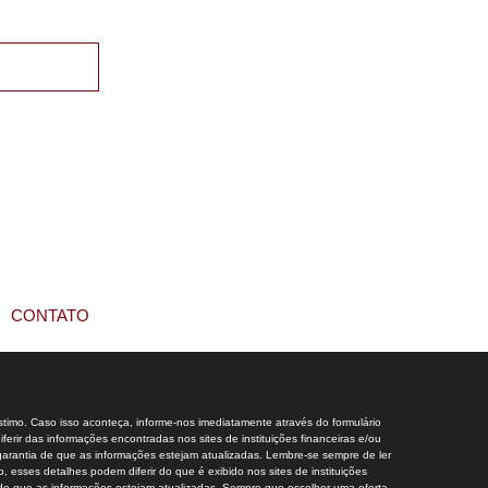
CONTATO
stimo. Caso isso aconteça, informe-nos imediatamente através do formulário
rir das informações encontradas nos sites de instituições financeiras e/ou
r garantia de que as informações estejam atualizadas. Lembre-se sempre de ler
 esses detalhes podem diferir do que é exibido nos sites de instituições
a de que as informações estejam atualizadas. Sempre que escolher uma oferta,