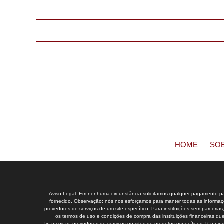
HOME
SO
Aviso Legal: Em nenhuma circunstância solicitamos qualquer pagamento para
fornecido. Observação: nós nos esforçamos para manter todas as informaçõe
provedores de serviços de um site específico. Para instituições sem parceria
os termos de uso e condições de compra das instituições financeiras que
financeiras, provedores de serviços ou sites de produtos específicos. Para 