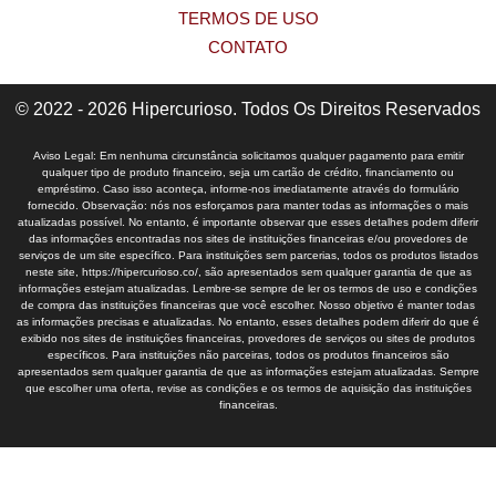
TERMOS DE USO
CONTATO
© 2022 - 2026 Hipercurioso. Todos Os Direitos Reservados
Aviso Legal: Em nenhuma circunstância solicitamos qualquer pagamento para emitir
qualquer tipo de produto financeiro, seja um cartão de crédito, financiamento ou
empréstimo. Caso isso aconteça, informe-nos imediatamente através do formulário
fornecido. Observação: nós nos esforçamos para manter todas as informações o mais
atualizadas possível. No entanto, é importante observar que esses detalhes podem diferir
das informações encontradas nos sites de instituições financeiras e/ou provedores de
serviços de um site específico. Para instituições sem parcerias, todos os produtos listados
neste site, https://hipercurioso.co/, são apresentados sem qualquer garantia de que as
informações estejam atualizadas. Lembre-se sempre de ler os termos de uso e condições
de compra das instituições financeiras que você escolher. Nosso objetivo é manter todas
as informações precisas e atualizadas. No entanto, esses detalhes podem diferir do que é
exibido nos sites de instituições financeiras, provedores de serviços ou sites de produtos
específicos. Para instituições não parceiras, todos os produtos financeiros são
apresentados sem qualquer garantia de que as informações estejam atualizadas. Sempre
que escolher uma oferta, revise as condições e os termos de aquisição das instituições
financeiras.