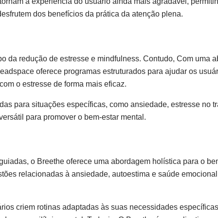
o tornam a experiência do usuário ainda mais agradável, permiti
esfrutem dos benefícios da prática da atenção plena.
mpo da redução de estresse e mindfulness. Contudo, Com uma 
eadspace oferece programas estruturados para ajudar os usuár
com o estresse de forma mais eficaz.
adas para situações específicas, como ansiedade, estresse no t
versátil para promover o bem-estar mental.
iadas, o Breethe oferece uma abordagem holística para o bem
ões relacionadas à ansiedade, autoestima e saúde emocional,
rios criem rotinas adaptadas às suas necessidades específicas