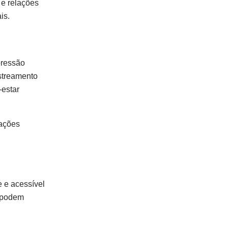
 e relações
is.
pressão
streamento
-estar
uações
 e acessível
s podem