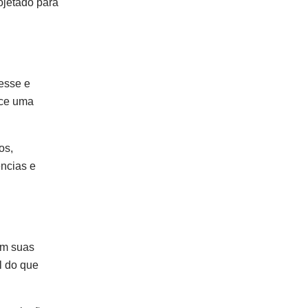
ojetado para
resse e
ece uma
os,
ncias e
em suas
l do que