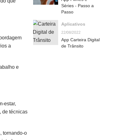
ndo que
Séries - Passo a
Passo
Aplicativos
22/08/2022
abordagem
App Carteira Digital
ios a
de Trânsito
rabalho e
-estar,
 de técnicas
, tornando-o