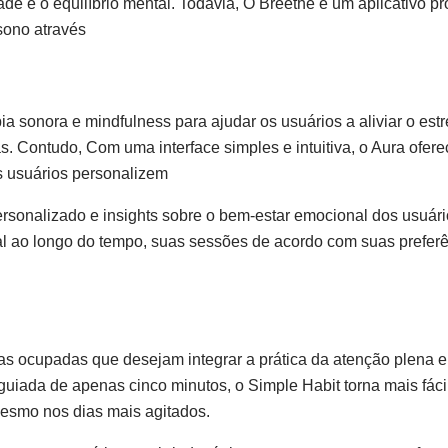
e e o equilíbrio mental. Todavia, O Breethe é um aplicativo pr
 sono através
a sonora e mindfulness para ajudar os usuários a aliviar o est
. Contudo, Com uma interface simples e intuitiva, o Aura ofer
s usuários personalizem
rsonalizado e insights sobre o bem-estar emocional dos usuári
l ao longo do tempo, suas sessões de acordo com suas preferê
oas ocupadas que desejam integrar a prática da atenção plena 
guiada de apenas cinco minutos, o Simple Habit torna mais fáci
esmo nos dias mais agitados.