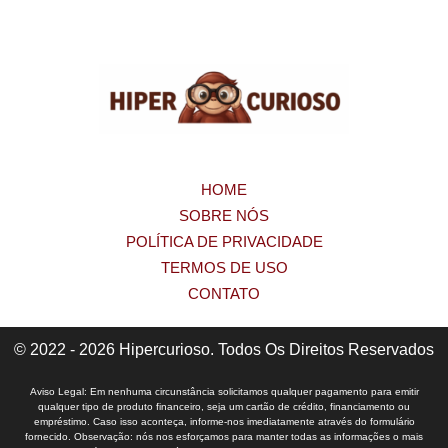
HOME
SOBRE NÓS
POLÍTICA DE PRIVACIDADE
TERMOS DE USO
CONTATO
© 2022 - 2026 Hipercurioso. Todos Os Direitos Reservados
Aviso Legal: Em nenhuma circunstância solicitamos qualquer pagamento para emitir
qualquer tipo de produto financeiro, seja um cartão de crédito, financiamento ou
empréstimo. Caso isso aconteça, informe-nos imediatamente através do formulário
fornecido. Observação: nós nos esforçamos para manter todas as informações o mais