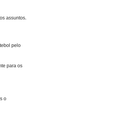
os assuntos.
tebol pelo
nte para os
s o