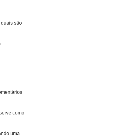
 quais são
m
omentários
 serve como
mando uma