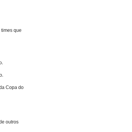
 times que
o.
o.
 da Copa do
de outros