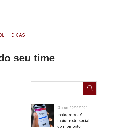
OL
DICAS
 do seu time
Dicas
30/03/2021
Instagram - A
maior rede social
do momento