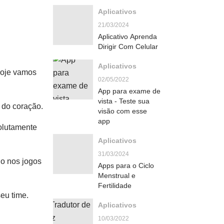
Aplicativos
21/03/2024
Aplicativo Aprenda
Dirigir Com Celular
Aplicativos
 hoje vamos
02/05/2022
App para exame de
vista - Teste sua
 do coração.
visão com esse
app
olutamente
Aplicativos
31/03/2024
do nos jogos
Apps para o Ciclo
Menstrual e
Fertilidade
seu time.
Aplicativos
10/03/2022