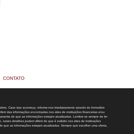
CONTATO
stimo. Caso isso aconteça, informe-nos imediatamente através do formulário
rir das informações encontradas nos sites de instituições financeiras e/ou
r garantia de que as informações estejam atualizadas. Lembre-se sempre de ler
 esses detalhes podem diferir do que é exibido nos sites de instituições
a de que as informações estejam atualizadas. Sempre que escolher uma oferta,