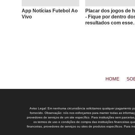
App Notícias Futebol Ao
Placar dos jogos de h
Vivo
- Fique por dentro do
resultados com esse
App
HOME
SO
Aviso Legal: Em nenhuma circunstância solicitamos qualquer pagamento para
fornecido. Observação: nós nos esforçamos para manter todas as informaçõe
provedores de serviços de um site específico. Para instituições sem parceria
os termos de uso e condições de compra das instituições financeiras que
financeiras, provedores de serviços ou sites de produtos específicos. Para 