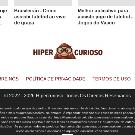
oje
Brasileirão - Como
Melhor aplicativo para
s
assistir futebol ao vivo
assistir jogo de futebol -
de graça
Jogos do Vasco
BRE NÓS
POLÍTICA DE PRIVACIDADE
TERMOS DE USO
© 2022 - 2026 Hipercurioso. Todos Os Direitos Reservados
 emitir qualquer tipo de produto financeiro, seja um cartão de crédito, financiamento ou empré
s o mais atualizadas possível. No entanto, é importante observar que esses detalhes podem dife
s, todos os produtos listados neste site, https://hipercurioso.co/, são apresentados sem qualque
 você escolher. Nosso objetivo é manter todas as informações precisas e atualizadas. No entanto,
instituições não parceiras, todos os produtos financeiros são apresentados sem qualquer garanti
revise as condições e os termos de aquisição das instituições financeiras.