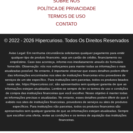
SOBRE NÓS
POLÍTICA DE PRIVACIDADE
TERMOS DE USO
CONTATO
© 2022 - 2026 Hipercurioso. Todos Os Direitos Reservados
Aviso Legal: Em nenhuma circunstância solicitamos qualquer pagamento para emitir
qualquer tipo de produto financeiro, seja um cartão de crédito, financiamento ou
empréstimo. Caso isso aconteça, informe-nos imediatamente através do formulário
fornecido. Observação: nós nos esforçamos para manter todas as informações o mais
atualizadas possível. No entanto, é importante observar que esses detalhes podem diferir
das informações encontradas nos sites de instituições financeiras e/ou provedores de
serviços de um site específico. Para instituições sem parcerias, todos os produtos listados
neste site, https://hipercurioso.co/, são apresentados sem qualquer garantia de que as
informações estejam atualizadas. Lembre-se sempre de ler os termos de uso e condições
de compra das instituições financeiras que você escolher. Nosso objetivo é manter todas
as informações precisas e atualizadas. No entanto, esses detalhes podem diferir do que é
exibido nos sites de instituições financeiras, provedores de serviços ou sites de produtos
específicos. Para instituições não parceiras, todos os produtos financeiros são
apresentados sem qualquer garantia de que as informações estejam atualizadas. Sempre
que escolher uma oferta, revise as condições e os termos de aquisição das instituições
financeiras.