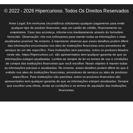
© 2022 - 2026 Hipercurioso. Todos Os Direitos Reservados
Aviso Legal: Em nenhuma circunstância solicitamos qualquer pagamento para emitir
qualquer tipo de produto financeiro, seja um cartão de crédito, financiamento ou
empréstimo. Caso isso aconteça, informe-nos imediatamente através do formulário
fornecido. Observação: nós nos esforçamos para manter todas as informações o mais
atualizadas possível. No entanto, é importante observar que esses detalhes podem diferir
das informações encontradas nos sites de instituições financeiras e/ou provedores de
serviços de um site específico. Para instituições sem parcerias, todos os produtos listados
neste site, https://hipercurioso.co/, são apresentados sem qualquer garantia de que as
informações estejam atualizadas. Lembre-se sempre de ler os termos de uso e condições
de compra das instituições financeiras que você escolher. Nosso objetivo é manter todas
as informações precisas e atualizadas. No entanto, esses detalhes podem diferir do que é
exibido nos sites de instituições financeiras, provedores de serviços ou sites de produtos
específicos. Para instituições não parceiras, todos os produtos financeiros são
apresentados sem qualquer garantia de que as informações estejam atualizadas. Sempre
que escolher uma oferta, revise as condições e os termos de aquisição das instituições
financeiras.