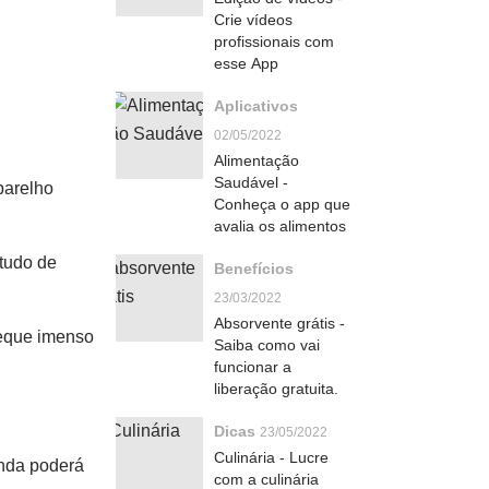
Crie vídeos
profissionais com
esse App
Aplicativos
02/05/2022
Alimentação
Saudável -
aparelho
Conheça o app que
avalia os alimentos
 tudo de
Benefícios
23/03/2022
Absorvente grátis -
leque imenso
Saiba como vai
funcionar a
liberação gratuita.
Dicas
23/05/2022
Culinária - Lucre
inda poderá
com a culinária