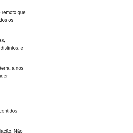
o remoto que
odos os
as,
istintos, e
terra, a nos
der,
 contidos
alação. Não