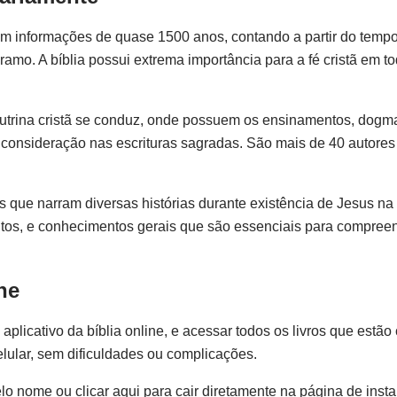
zam informações de quase 1500 anos, contando a partir do temp
ramo. A bíblia possui extrema importância para a fé cristã em t
a doutrina cristã se conduz, onde possuem os ensinamentos, dogm
consideração nas escrituras sagradas. São mais de 40 autores d
os que narram diversas histórias durante existência de Jesus na 
os, e conhecimentos gerais que são essenciais para compreen
ne
licativo da bíblia online, e acessar todos os livros que estão
lular, sem dificuldades ou complicações.
elo nome ou clicar aqui para cair diretamente na página de inst