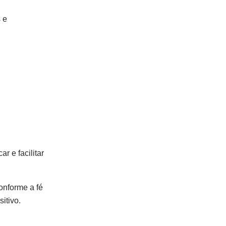
 e
 e facilitar
onforme a fé
itivo.