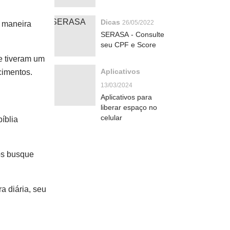
Dicas
26/05/2022
e maneira
SERASA - Consulte
seu CPF e Score
ue tiveram um
Aplicativos
cimentos.
13/03/2024
Aplicativos para
liberar espaço no
celular
bíblia
vos busque
ra diária, seu