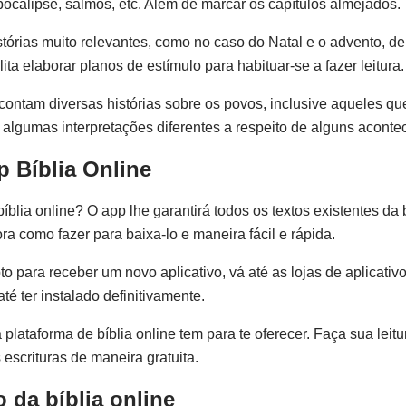
pocalipse, salmos, etc. Além de marcar os capítulos almejados.
istórias muito relevantes, como no caso do Natal e o advento, d
ita elaborar planos de estímulo para habituar-se a fazer leitura.
contam diversas histórias sobre os povos, inclusive aqueles q
 algumas interpretações diferentes a respeito de alguns aconte
p Bíblia Online
íblia online? O app lhe garantirá todos os textos existentes da 
a como fazer para baixa-lo e maneira fácil e rápida.
to para receber um novo aplicativo, vá até as lojas de aplicati
té ter instalado definitivamente.
 plataforma de bíblia online tem para te oferecer. Faça sua leitu
 escrituras de maneira gratuita.
o da bíblia online