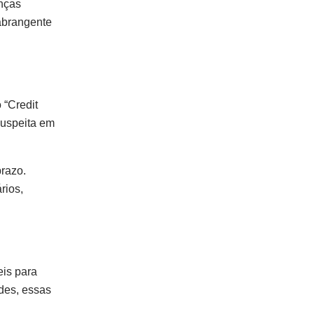
anças
abrangente
 “Credit
suspeita em
razo.
rios,
eis para
des, essas