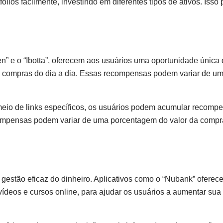
ólios facilmente, investindo em diferentes tipos de ativos. Isso
” e o “Ibotta”, oferecem aos usuários uma oportunidade única
 compras do dia a dia. Essas recompensas podem variar de u
 meio de links específicos, os usuários podem acumular recomp
compensas podem variar de uma porcentagem do valor da comp
 gestão eficaz do dinheiro. Aplicativos como o “Nubank” oferec
vídeos e cursos online, para ajudar os usuários a aumentar sua l