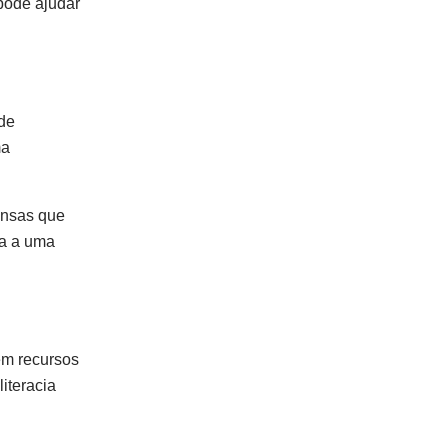
 pode ajudar
 de
ma
ensas que
ra a uma
em recursos
iteracia