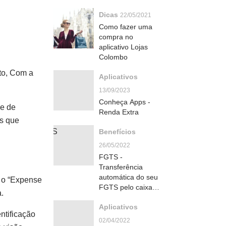
Dicas
22/05/2021
Como fazer uma
compra no
aplicativo Lojas
Colombo
ato, Com a
Aplicativos
13/09/2023
Conheça Apps -
de de
Renda Extra
es que
Benefícios
26/05/2022
FGTS -
Transferência
automática do seu
o o “Expense
FGTS pelo caixa
.
tem
Aplicativos
ntificação
02/04/2022