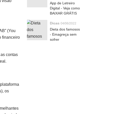
a visão
App de Letreiro
Digital - Veja como
BAIXAR GRÁTIS
Dicas
04/06/2022
Dieta dos famosos
NAB” (You
- Emagreça sem
 financeiro
sofrer
 as contas
eal.
 plataforma
), os
semelhantes