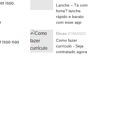
er isso.
Lanche – Tá com
fome? lanche
rápido e barato
e
com esse app
Dicas
07/06/2022
Como fazer
r isso nas
currículo - Seja
contratado agora