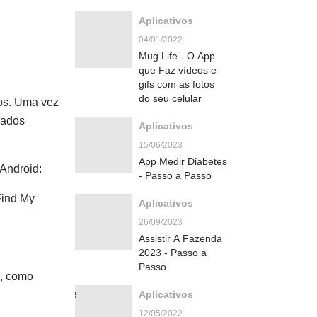
Aplicativos
04/01/2022
Mug Life - O App
que Faz vídeos e
gifs com as fotos
do seu celular
dos. Uma vez
dados
Aplicativos
15/06/2023
App Medir Diabetes
 Android:
- Passo a Passo
Find My
Aplicativos
26/09/2023
Assistir A Fazenda
2023 - Passo a
Passo
s, como
Aplicativos
12/05/2022