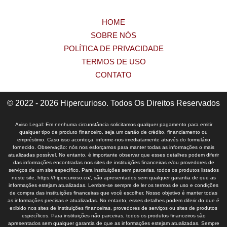
HOME
SOBRE NÓS
POLÍTICA DE PRIVACIDADE
TERMOS DE USO
CONTATO
© 2022 - 2026 Hipercurioso. Todos Os Direitos Reservados
Aviso Legal: Em nenhuma circunstância solicitamos qualquer pagamento para emitir
qualquer tipo de produto financeiro, seja um cartão de crédito, financiamento ou
empréstimo. Caso isso aconteça, informe-nos imediatamente através do formulário
fornecido. Observação: nós nos esforçamos para manter todas as informações o mais
atualizadas possível. No entanto, é importante observar que esses detalhes podem diferir
das informações encontradas nos sites de instituições financeiras e/ou provedores de
serviços de um site específico. Para instituições sem parcerias, todos os produtos listados
neste site, https://hipercurioso.co/, são apresentados sem qualquer garantia de que as
informações estejam atualizadas. Lembre-se sempre de ler os termos de uso e condições
de compra das instituições financeiras que você escolher. Nosso objetivo é manter todas
as informações precisas e atualizadas. No entanto, esses detalhes podem diferir do que é
exibido nos sites de instituições financeiras, provedores de serviços ou sites de produtos
específicos. Para instituições não parceiras, todos os produtos financeiros são
apresentados sem qualquer garantia de que as informações estejam atualizadas. Sempre